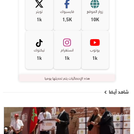
زوار الموقع
فايسبوك
تويتر
1k
1,5K
10K
يوتوب
انستغرام
تيكتوك
1k
1k
1k
هذه الإحصائيات يتم تحديثها يوميا
شاهد أيضا
أخبار الصحراء