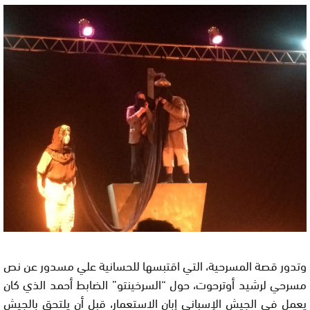
وتدور قصة المسرحية، التي اقتبسها للحسانية علي مسدور عن نص
مسرحي لرشيد أوترحوت، حول “السرخينتو” الضابط أحمد الذي كان
يعمل في الجيش الإسباني إبان الاستعمار، قبل أن يلتحق بالجيش