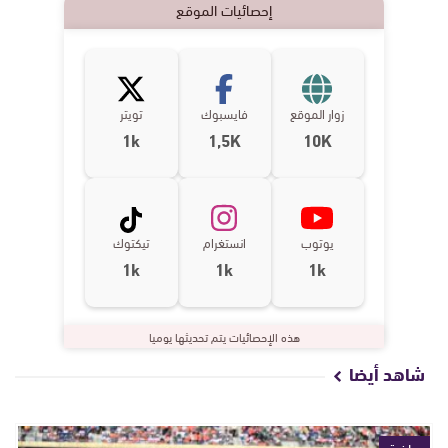
إحصائيات الموقع
زوار الموقع
فايسبوك
تويتر
1k
1,5K
10K
يوتوب
انستغرام
تيكتوك
1k
1k
1k
هذه الإحصائيات يتم تحديثها يوميا
شاهد أيضا