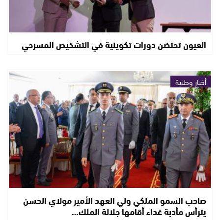
العيون تحتضن دورات تكوينية في التشخيص المسرحي
أخبار وطنية
صاحب السمو الملكي ولي العهد الأمير مولاي الحسن
يترأس مأدبة غداء أقامها جلالة الملك…