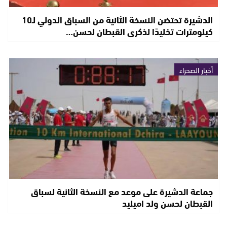
الدشيرة تحتضن النسخة الثانية من السباق الدولي لـ10
كيلومترات تخليدًا لذكرى القبطان لحسن…
أخبار الصحراء
جماعة الدشيرة على موعد مع النسخة الثانية لسباق
القبطان لحسن ولد اميليد