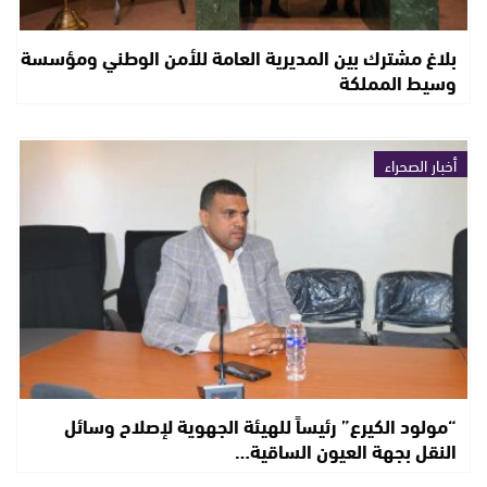
بلاغ مشترك بين المديرية العامة للأمن الوطني ومؤسسة
وسيط المملكة
أخبار الصحراء
“مولود الكيرع” رئيساً للهيئة الجهوية لإصلاح وسائل
النقل بجهة العيون الساقية…