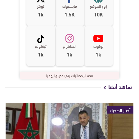
زوار الموقع
فايسبوك
تويتر
1k
1,5K
10K
يوتوب
انستغرام
تيكتوك
1k
1k
1k
هذه الإحصائيات يتم تحديثها يوميا
شاهد أيضا
أخبار الصحراء