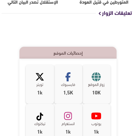
المتورطين في قتيل العودة
الإستقلال تصدر البيان التالي
تعليقات الزوار
إحصائيات الموقع
زوار الموقع
فايسبوك
تويتر
1k
1,5K
10K
يوتوب
انستغرام
تيكتوك
1k
1k
1k