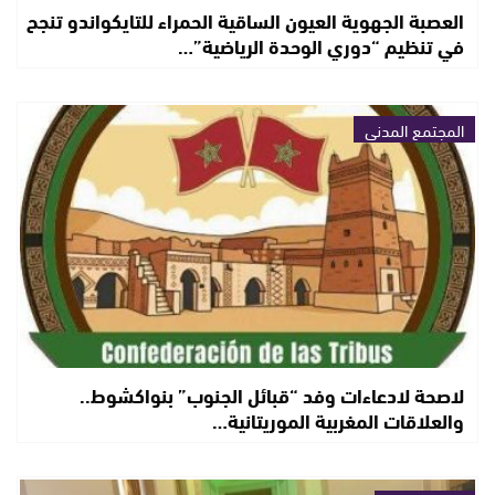
العصبة الجهوية العيون الساقية الحمراء للتايكواندو تنجح
في تنظيم “دوري الوحدة الرياضية”…
المجتمع المدني
لاصحة لادعاءات وفد “قبائل الجنوب” بنواكشوط..
والعلاقات المغربية الموريتانية…