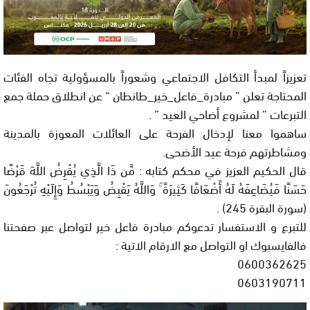
تعزيزاً لمبدأ التكافل الاجتماعي وشعوراً بالمسؤولية تجاه الفئات
المحتاجة تعلن ” مبادرة_فاعل_خير_طانطان
“
عن انطلاق حملة جمع
التبرعات ” لمشروع أضاحي العيد
” .
ساهموا معنا لإدخال الفرحة على العائلات المعوزة بالمدينة
ومشاطرتهم فرحة عيد الأضحى
.
قال الحكيم العزيز في محكم كتابه : مَّن ذَا الَّذِي يُقْرِضُ اللَّهَ قَرْضًا
حَسَنًا فَيُضَاعِفَهُ لَهُ أَضْعَافًا كَثِيرَةً ۚ وَاللَّهُ يَقْبِضُ وَيَبْسُطُ وَإِلَيْهِ تُرْجَعُونَ
(سورة البقرة 245
) .
للتبرع و الاست
فسار تدعوكم مبادرة فاعل خير لتواصل عبر صفحتنا
فالفايسبوك او التواصل مع الارقام الاتية
:
0600362625
0603190711