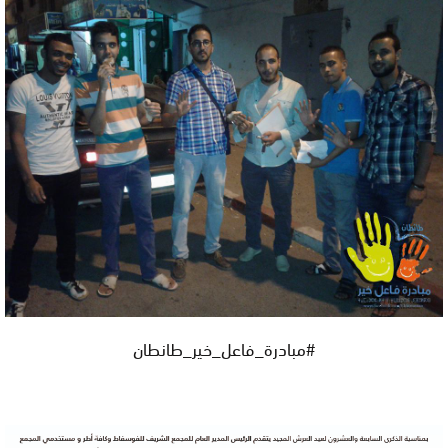
#
مبادرة_فاعل_خير_طانطان