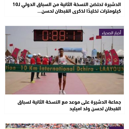
الدشيرة تحتضن النسخة الثانية من السباق الدولي لـ10
كيلومترات تخليدًا لذكرى القبطان لحسن…
أخبار الصحراء
جماعة الدشيرة على موعد مع النسخة الثانية لسباق
القبطان لحسن ولد اميليد