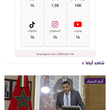
1k
1,5K
10K
يوتوب
انستغرام
تيكتوك
1k
1k
1k
هذه الإحصائيات يتم تحديثها يوميا
شاهد أيضا
أخبار الصحراء