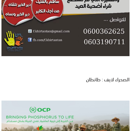
الصحراء لايف : طانطان