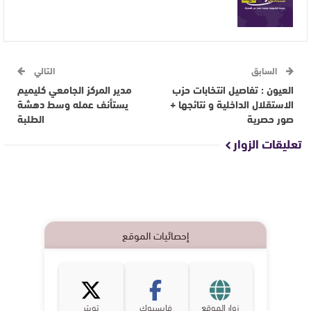
السابق
التالي
العيون : تفاصيل انتخابات حزب
مدير المركز الجامعي كليميم
الاستقلال الداخلية و نتائجها +
يستأنف عمله وسط دهشة
صور حصرية
الطلبة
تعليقات الزوار
إحصائيات الموقع
زوار الموقع
فايسبوك
تويتر