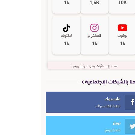
1k
1,5K
10K
يوتوب
انستغرام
تيكتوك
1k
1k
1k
هذه الإحصائيات يتم تحديثها يوميا
عنا بالشبكات الإجتماعية
فايسبوك
تابعنا بالفايسبوك
تويتر
تابعنا بتويتر