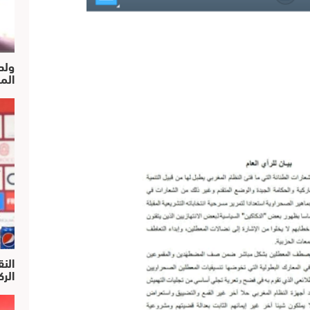
ولد
الم
النق
الركرا