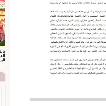
بالف
الع
البو