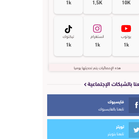
1k
1,5K
10K
يوتوب
انستغرام
تيكتوك
1k
1k
1k
هذه الإحصائيات يتم تحديثها يوميا
عنا بالشبكات الإجتماعية
فايسبوك
تابعنا بالفايسبوك
تويتر
تابعنا بتويتر