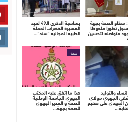
: قطاع الصحة بجهة
بمناسبة الذكرى الـ49 لعيد
سجل تطوراً ملحوظاً
المسيرة الخضراء.. الحملة
د متواصلة لتحسين
الطبية المجانية “سند”…
…
صحة
نساء والتوليد
هذا ما إتفق عليه المكتب
فى الجهوي مولاي
الجهوي للجامعة الوطنية
ن المهدي على صفيح
للصحة و المدير الجهوي
قابة…
للصحة بجهة…