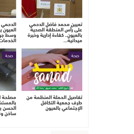
تعيين محمد فاضل الدحمي
الدحمي 
على رأس المنطقة الصحية
العيون ي
بالعيون.. كفاءة إدارية وخبرة
وسط جهو
ميدانية…
الخدمات
صحة
صحة
تفاصيل الحملة المنظمة من
مصلحة ال
طرف جمعية التكافل
بالمستش
الإجتماعي بالعيون
الحسن ب
ساخن ون