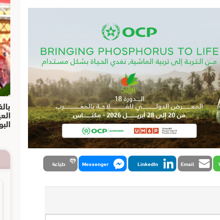
بالف
الع
البو
Email
LinkedIn
Messenger
طباعة