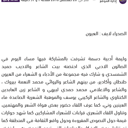
إدارة الموقع
الصحراء لايف : العيون
وليمة أدبية دسمة تشرفت بالمشاركة فيها مساء اليوم في
الصالون اﻻدبي الذي احتضنه بيت الشاعر واﻻديب حميد
الشمسدي و شارك فيه مجموعة من اﻷدباء و الشعراء من العيون
طنطان وأكادير، من بينهم الشاعر والروائي محمد النعمة بيروك ،
والشاعر واﻻعلامي محمد حمدي لبيهي و الشاعر زين العابدين
الكنتاوي والشاعر الركيبي يوسف والموهبة الشعرية الصاعدة ماء
العينين وني، كما عرف اللقاء حضور بعض هواة الشعر والمهتمين،
وتناول اللقاء الشعري قراءات للشعراء المشاركين كما شهد حوارات
قيمة حول النصوص المقروءة وحول واقع الثقافة في المنطقة كما
تم تناول بعض اﻻفكار والمبادرات التي تروم النهوض به…، لينفض