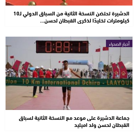
الدشيرة تحتضن النسخة الثانية من السباق الدولي لـ10
كيلومترات تخليدًا لذكرى القبطان لحسن…
أخبار الصحراء
جماعة الدشيرة على موعد مع النسخة الثانية لسباق
القبطان لحسن ولد اميليد