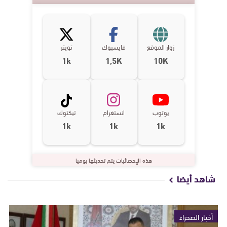
زوار الموقع
فايسبوك
تويتر
1k
1,5K
10K
يوتوب
انستغرام
تيكتوك
1k
1k
1k
هذه الإحصائيات يتم تحديثها يوميا
شاهد أيضا
أخبار الصحراء