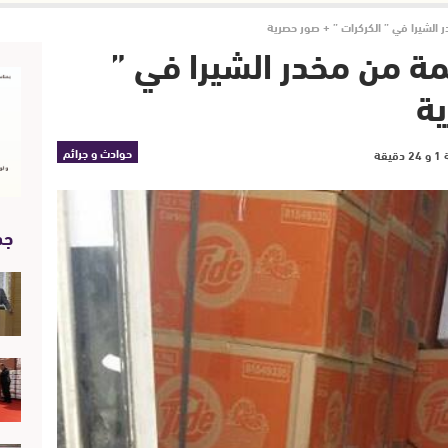
الشيرا في ” الكركرات ” + صور حصرية
ة من مخدر الشيرا في ”
ية
حوادث و جرائم
جد