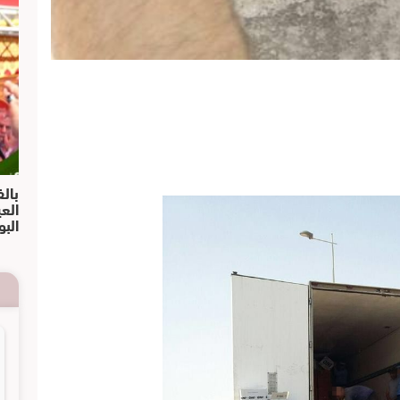
بالف
الع
البو