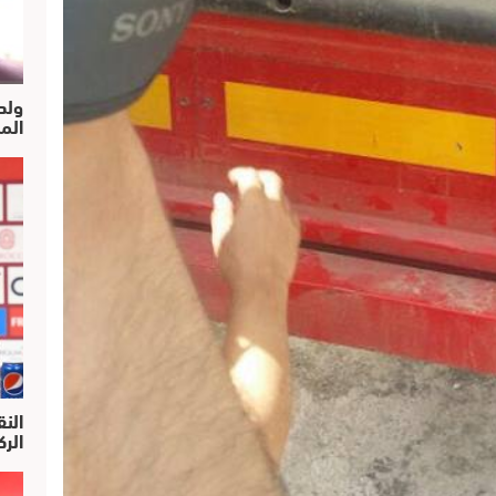
ولد
الم
النق
الركرا