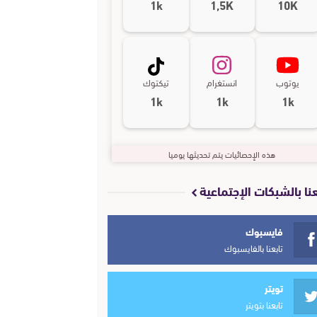
1k
1,5K
10K
يوتوب
انستغرام
تيكتوك
1k
1k
1k
هذه الإحصائيات يتم تحديثها يوميا
عنا بالشبكات الإجتماعية
فايسبوك
تابعنا بالفايسبوك
تويتر
تابعنا بتويتر