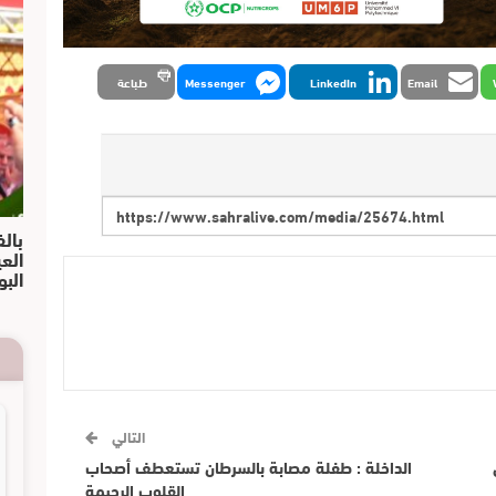
Email
LinkedIn
Messenger
طباعة
بالف
الع
البو
التالي
الداخلة : طفلة مصابة بالسرطان تستعطف أصحاب
القلوب الرحيمة