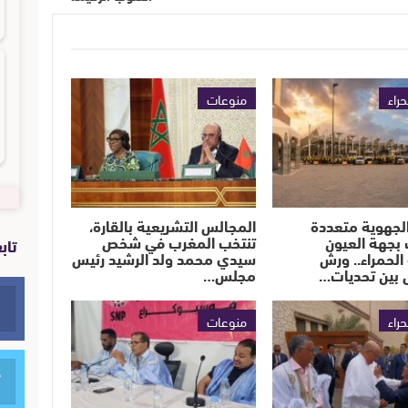
حراء
منوعات
لجهوية متعددة
المجالس التشريعية بالقارة،
بجهة العيون
تنتخب المغرب في شخص
تاب
الحمراء.. ورش
سيدي محمد ولد الرشيد رئيس
 بين تحديات…
مجلس…
حراء
منوعات