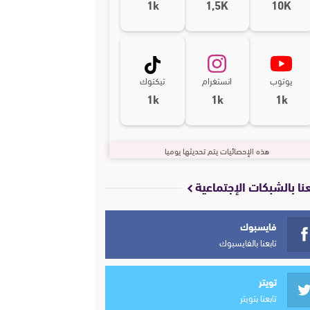
1k
1,5K
10K
يوتوب
انستغرام
تيكتوك
1k
1k
1k
هذه الإحصائيات يتم تحديثها يوميا
عنا بالشبكات الإجتماعية
فايسبوك
تابعنا بالفايسبوك
تويتر
تابعنا بتويتر