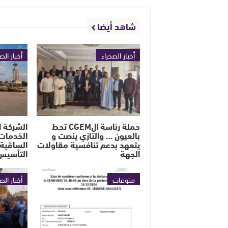
شاهد أيضا
أخبار الصحراء
أخبار الص
حملة رئاسة الCGEM تحط
الشركة ا
بالعيون … والتازي ينصت و
الخدمات 
يتعهد بدعم تنافسية مقاولات
الساقية 
الجهة
التأسيس
منوعات
أخبار الص