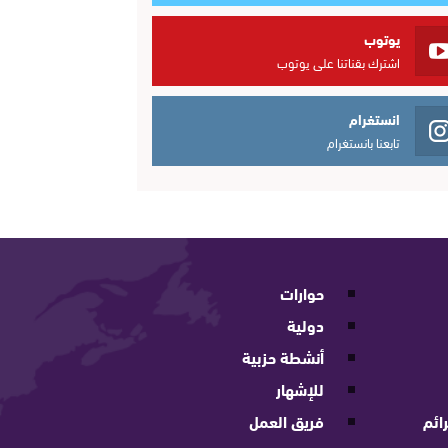
يوتوب
اشترك بقناتنا على يوتوب
انستغرام
تابعنا بانستغرام
حوارات
دولية
أنشطة حزبية
للإشهار
ائم
فريق العمل