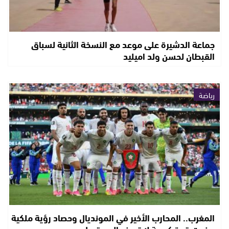
جماعة الدشيرة على موعد مع النسخة الثانية لسباق
القبطان لحسن ولد اميليد
رياضة
المغرب.. المحارب الأخير في المونديال وحصاد رؤية ملكية