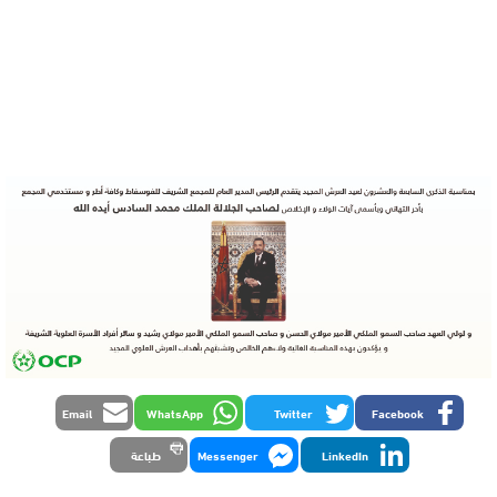
Email
WhatsApp
Twitter
Facebook
LinkedIn
Messenger
طباعة