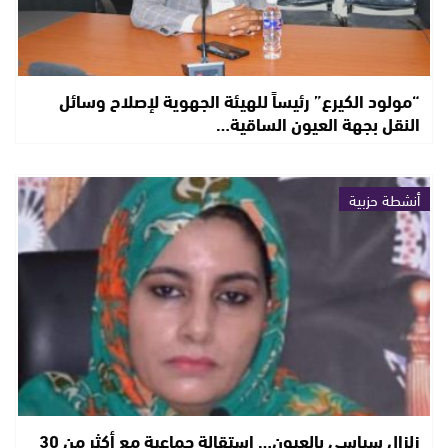
“مولود الكيرع” رئيساً للهيئة الجهوية لإصلاح وسائل
النقل بجهة العيون الساقية…
أنشطة حزبية
زلزال سياسي بالعيون… استقالة جماعية مع أكثر من 30