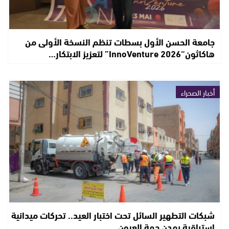
جامعة الحسن الأول بسطات تنظم النسخة الأولى من
هاكاثون“InnoVenture 2026” لتعزيز الابتكار…
أخبار الصحراء
شبكات التطهير السائل تحت اختبار العيد.. تحركات ميدانية
استباقية بمدن جهة العيون