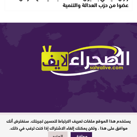
عضوا من حزب العدالة والتنمية
يستخدم هذا الموقع ملفات تعريف الارتباط لتحسين تجربتك. سنفترض أنك
المدير المسؤول : ابيبك المحفوظ / جميع
الحقوق محفوظة © 2026
موافق على هذا ، ولكن يمكنك إلغاء الاشتراك إذا كنت ترغب في ذلك.
موافق
المزيد
تصميم وبرمجة