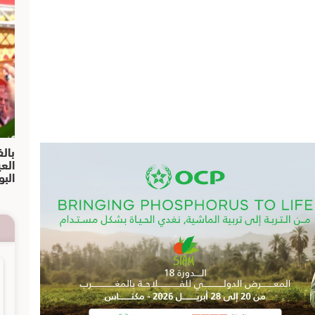
بالف
الع
البو