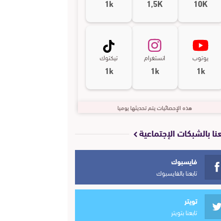
1k
1,5K
10K
يوتوب
انستغرام
تيكتوك
1k
1k
1k
هذه الإحصائيات يتم تحديثها يوميا
عنا بالشبكات الإجتماعية
فايسبوك
تابعنا بالفايسبوك
تويتر
تابعنا بتويتر