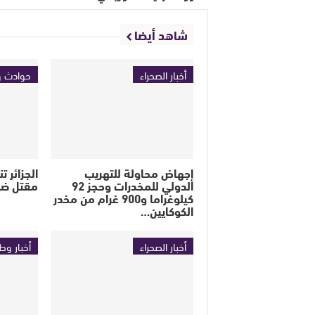
شاهد أيضا
أخبار الصحراء
حوادث و
إجهاض محاولة للتهريب
الجزائر 
الدولي للمخدرات وحجز 92
مقتل ضب
كيلوغراما و900 غرام من مخدر
الكوكايين…
أخبار الصحراء
أخبار وط