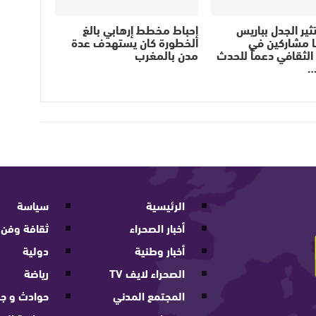
ثير الجدل بباريس
إحباط مخطط إرهابي بالغ
ا مشاركين في
الخطورة كان يستهدف عدة
لثقافي دعماً للحدث
مدن بالمغرب
…
الرئيسية
سياسة
أخبار الصحراء
ثقافة وفن
أخبار وطنية
دولية
الصحراء لايف TV
رياضة
المجتمع المدني
حوادث و جر