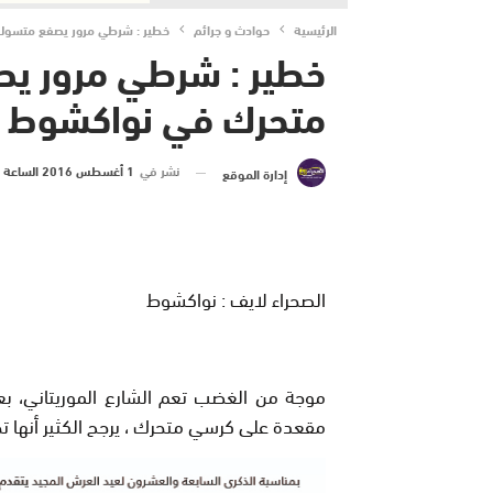
الرئيسية
حوادث و جرائم
خطير : شرطي مرور يصفع متسول
خطير : شرطي مرور ي
متحرك في نواكشوط +
نشر في
1 أغسطس 2016 الساعة 11 و 53 دقيقة
إدارة الموقع
الصحراء لايف : نواكشوط
موجة من الغضب تعم الشارع الموريتاني، ب
مقعدة على كرسي متحرك ، يرجح الكثير أنها تح