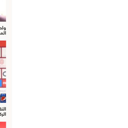
ولد
الم
النق
الركرا