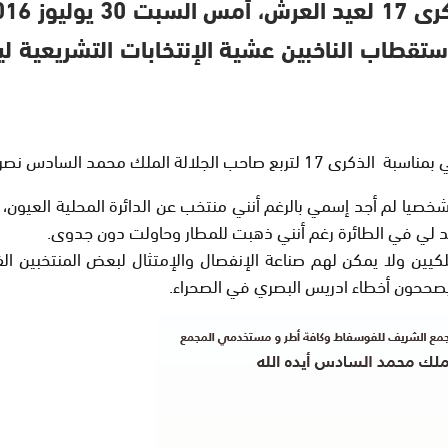
صره الله على عرش أسلافه الميامين.
صيا لم أجد إسمي بالرغم أنني منتخب عن الدائرة المحلية العيون، وه
د لي في الطائرة رغم أنني ذهبت للمطار وحاولت دون جدوى.
ملكيين ولا يمكن لهم صناعة الإنفصال والإمتثال لبعض المنتخبين الف
يصححون أخطاء ادريس البصري في الصحراء.