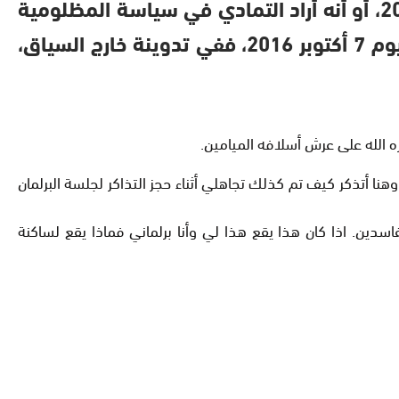
الخطاب الذي كان واضحا وصريحا بمناسبة الذكرى 17 لعيد العرش، أمس السبت 30 يوليوز 2016، أو أنه أراد التمادي في سياسة المظلومية
التي اتخذها حزب “المصباح”، وسيلة من أجل استقطاب الناخبين عشية الإنتخابات التشريعية ليوم 7 أكتوبر 2016، ففي تدوينة خارج السياق،
نا أتذكر كيف تم كذلك تجاهلي أثناء حجز التذاكر لجلسة البرلمان
اسدين. اذا كان هذا يقع هذا لي وأنا برلماني فماذا يقع لساكنة