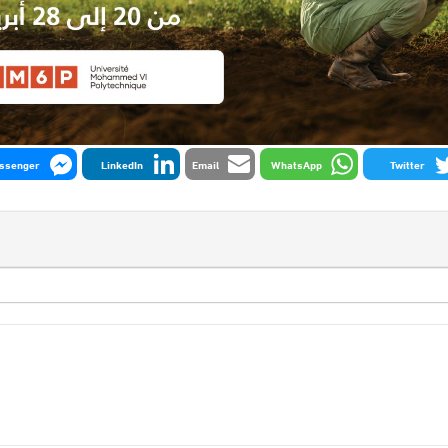
ssenger
LinkedIn
Email
WhatsApp
Twitter