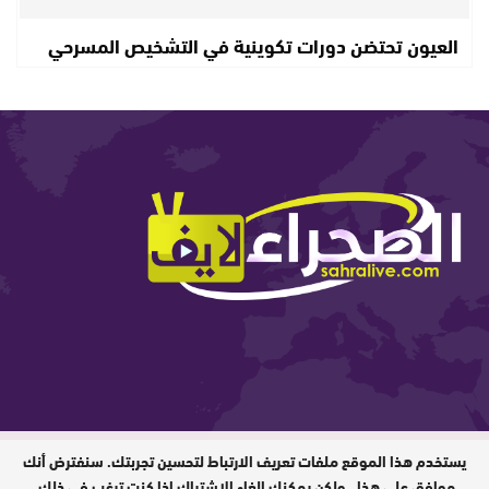
العيون تحتضن دورات تكوينية في التشخيص المسرحي
يستخدم هذا الموقع ملفات تعريف الارتباط لتحسين تجربتك. سنفترض أنك
المدير المسؤول : ابيبك المحفوظ / جميع
الحقوق محفوظة © 2026
موافق على هذا ، ولكن يمكنك إلغاء الاشتراك إذا كنت ترغب في ذلك.