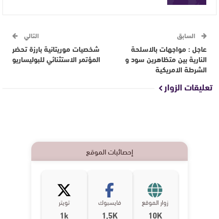
السابق
التالي
عاجل : مواجهات بالاسلحة
شخصيات موريتانية بارزة تحضر
النارية بين متظاهرين سود و
المؤتمر الاستثنائي للبوليساريو
الشرطة الامريكية
تعليقات الزوار
إحصائيات الموقع
زوار الموقع
فايسبوك
تويتر
1k
1,5K
10K