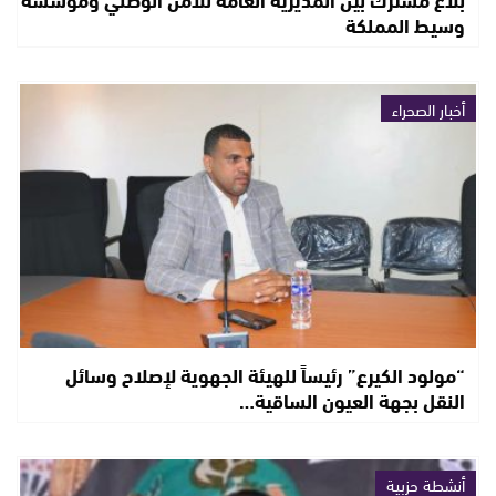
وسيط المملكة
أخبار الصحراء
“مولود الكيرع” رئيساً للهيئة الجهوية لإصلاح وسائل
النقل بجهة العيون الساقية…
أنشطة حزبية