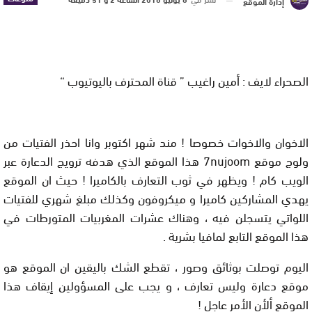
إدارة الموقع
الصحراء لايف : أمين راغيب ” قناة المحترف باليوتيوب “
الاخوان والاخوات خصوصا ! مند شهر اكتوبر وانا احذر الفتيات من
ولوج موقع 7nujoom هذا الموقع الذي هدفه ترويج الدعارة عبر
الويب كام ! ويظهر في ثوب التعارف بالكاميرا ! حيث ان الموقع
يهدي المشاركين كاميرا و ميكروفون وكذلك مبلغ شهري للفتيات
اللواتي يتسجلن فيه ، وهناك عشرات المغربيات المتورطات في
هذا الموقع التابع لمافيا بشرية .
اليوم توصلت بوثائق وصور ، تقطع الشك باليقين ان الموقع هو
موقع دعارة وليس تعارف ، و يجب على المسؤولين إيقاف هذا
الموقع ألأن الأمر عاجل !