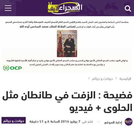
الرئيسية
حوادث و جرائم
فضيحة : الزفت في طانطان مثل
الحلوى + فيديو
حوادث و جرائم
نشر في
7 يوليو 2016 الساعة 6 و 51 دقيقة
إدارة الموقع