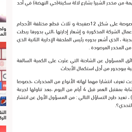
مة من مخدر الشيرا بشارع لالة سكينة(حي النهضة) في أحد
الكمية التي تقدر بحوالي 1200 غرام، و المرصوصة على شكل 12صفيحة و ثلاث قطع مختلفة الأحجام
ولد
ل الشركة المذكورة و إشعار إدارتها ،التي بدورها ربطت
الم
ة ، الذي أشعر بدوره رئيس الملحقة الإدارية الثانية الذي
ن المخدر المرصودة .
سائق المسؤول عن الشاحنة التي عثرت على الكمية السالفة
ية ببوجدور من أجل استكمال الأبحاث
بحت تعرف انتشارا مهما لهاته الأنواع من المخدرات ،خصوصا
في شهر رمضان المبارك ، ولعل حالة وفاة شابة بمقتبل العمر قبل 4 أيام من اليوم ،بعد تناولها لجرعة
 ، تعيد طرح التساؤل التالي : من المسؤول الأول عن انتشار
لتحدي؟.
النق
الركرا