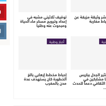
تنشر وثيقة مزيفة عن
توقيف ثلاثيني مشبه في
اط مغاربة
إعداد وترويج مسكر ماء الحياة
ومبحوث عنه وطنيا
نية
أخبار وطنية
ثير الجدل بباريس
إحباط مخطط إرهابي بالغ
ا مشاركين في
الخطورة كان يستهدف عدة
لثقافي دعماً للحدث
مدن بالمغرب
…