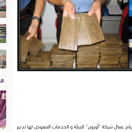
الص
ساعة 09 صباحا، و أثناء قيام عمال شركة “أوزون” للبيئة و الخدمات المفوض لها تدبير