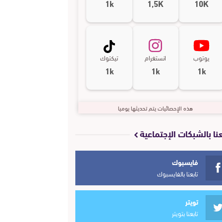
1k
1,5K
10K
يوتوب
انستغرام
تيكتوك
1k
1k
1k
هذه الإحصائيات يتم تحديثها يوميا
عنا بالشبكات الإجتماعية
فايسبوك
تابعنا بالفايسبوك
تويتر
تابعنا بتويتر