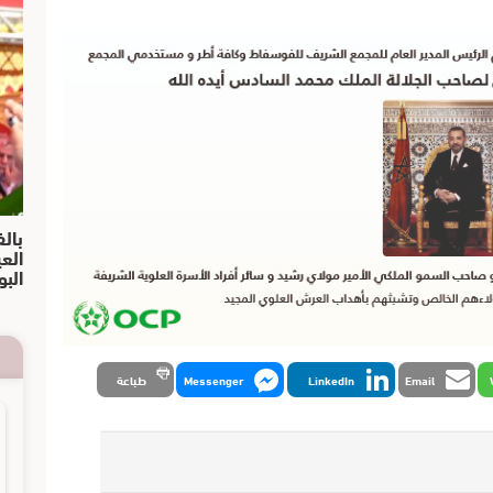
بالف
الع
البو
Email
LinkedIn
Messenger
طباعة