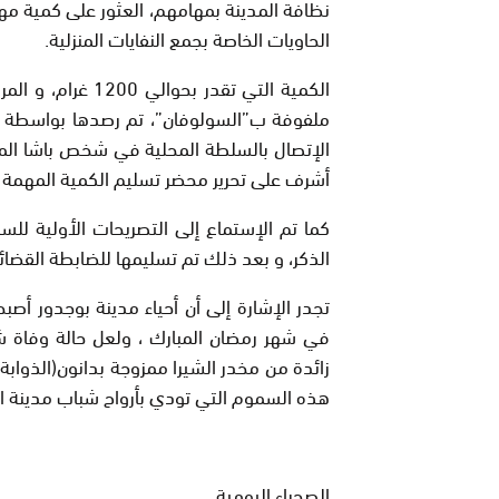
نظافة المدينة بمهامهم، العثور على كمية مه
الحاويات الخاصة بجمع النفايات المنزلية.
ملفوفة ب”السولوفان”، تم رصدها بواسطة عما
الإتصال بالسلطة المحلية في شخص باشا المدين
أشرف على تحرير محضر تسليم الكمية المهمة م
كما تم الإستماع إلى التصريحات الأولية لل
الذكر، و بعد ذلك تم تسليمها للضابطة القضائ
تجدر الإشارة إلى أن أحياء مدينة بوجدور أص
زائدة من مخدر الشيرا ممزوجة بدانون(الذوابة)
هذه السموم التي تودي بأرواح شباب مدينة ا
الصحراء اليومية