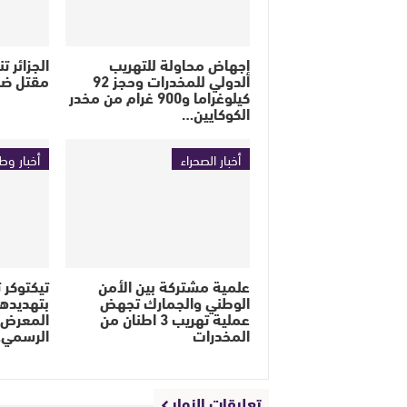
إجهاض محاولة للتهريب
الجزائر 
الدولي للمخدرات وحجز 92
مقتل ضب
كيلوغراما و900 غرام من مخدر
الكوكايين…
أخبار الصحراء
أخبار وط
علمية مشتركة بين الأمن
تيكتوكر ت
الوطني والجمارك تجهض
بتهديده
عملية تهريب 3 اطنان من
المعرض ا
المخدرات
الرسمي
تعليقات الزوار