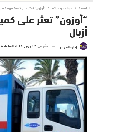
الرئيسية
حوادث و جرائم
“أوزون” تعثر على كمية مهمة من 
“أوزون” تعثر على كم
أزبال
نشر في
19 يونيو 2016 الساعة 4 و 23 دقيقة
إدارة الموقع