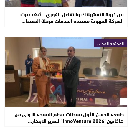
بين ذروة الاستهلاك والتفاعل الفوري.. كيف دبرت
الشركة الجهوية متعددة الخدمات مرحلة الضغط…
المجتمع المدني
جامعة الحسن الأول بسطات تنظم النسخة الأولى من
هاكاثون“InnoVenture 2026” لتعزيز الابتكار…