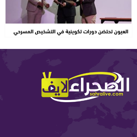
العيون تحتضن دورات تكوينية في التشخيص المسرحي