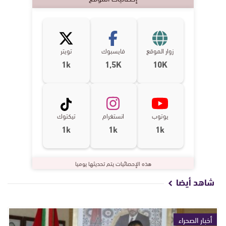
زوار الموقع
فايسبوك
تويتر
1k
1,5K
10K
يوتوب
انستغرام
تيكتوك
1k
1k
1k
هذه الإحصائيات يتم تحديثها يوميا
شاهد أيضا
أخبار الصحراء