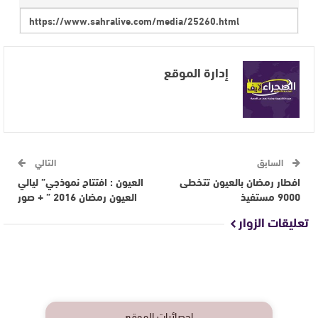
إدارة الموقع
السابق
التالي
افطار رمضان بالعيون تتخطى
العيون : افتتاح نموذجي” ليالي
9000 مستفيذ
العيون رمضان 2016 ” + صور
تعليقات الزوار
إحصائيات الموقع