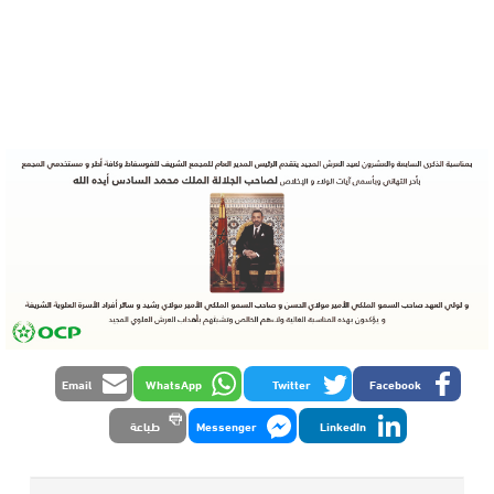
Email
WhatsApp
Twitter
Facebook
LinkedIn
Messenger
طباعة