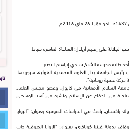
 الجلالة على إقليم أزيلال: الساعة: العاشرة صباحا.
ا أحد طلبة مدرسة الشيخ سيدي إبراهيم البصير.
 رئيس الجامعة بدار العلوم المحمدية الغوثية، سرجودها،
تاب
 حركة علمية روحانية”.
جامعة السلام الأفغانية في كابول، وعضو مجلس العلماء
شبندية في الدفاع عن الإسلام ونشره في آسيا الوسطى
 دولة باكستان، باحث في الدراسات الصوفية بعنوان:
“الزوايا
أوقاف بدولة غينيا كوناكري، بعنوان:
“الزوايا الصوفية ذات