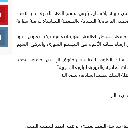
ن دولة باكستان، رئيس قسم اللغة الأردية بدار الإفتاء
قتين الدرقاوية البصيرية والجشتية النظامية: دراسة مقارنة
امعة الساحل العالمية الموريتانية فرع تركيا، بعنوان:
“دور
 إرساء دعائم الأخوة في المجتمع السوري والتركي: الشيخ
 أستاذ العلوم السياسية وحقوق الإنسان، جامعة محمد
 العلمية والتربوية للزاوية البصيرية”
.
لالة الملك محمد السادس نصره الله.
 بن صالح.
طلبة مدرسة الشيخ سيدي ابراهيم البصير للتعليم العتيق.