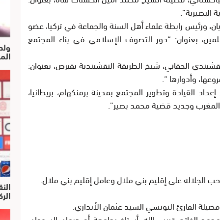
ة البصيرية”
.
ديان، ورئيس رابطة علماء أهل السنة والجماعة في تركيا، عضو
لمين، بعنوان:
“دور التصوف الإسلامي في بناء المجتمع
ولد
الم
شبندي الحقاني، شيخ الطريقة النقشبندية بقبرص، بعنوان:
روعها، وأدوارها “
.
إعداد القيادة وتطوير المجتمع بمدينة برمنكهام، بريطانيا،
 المغرب وجديد قضية محمد بصير”.
حب الجلالة على إقليم بني ملال وعامل إقليم بني ملال.
النق
الركرا
ا فضيلة القارئ التونسي السيد عثمان الأنداري.
حمد الفاتح قريب الله، أستاذ بجامعة أم درمان السودان،