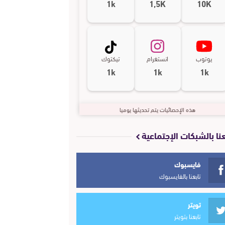
1k
1,5K
10K
يوتوب
انستغرام
تيكتوك
1k
1k
1k
هذه الإحصائيات يتم تحديثها يوميا
عنا بالشبكات الإجتماعية
فايسبوك
تابعنا بالفايسبوك
تويتر
تابعنا بتويتر