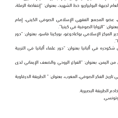
ام لجبهة البوليزاريو خط الشهيد، بعنوان:
“إنتفاضة الزملة،
ى، عضو المجمع الفقهي الإسلامي الصوفي الكيني، إمام
عنوان:
“الزوايا الصوفية في كينيا”.
ر المركز الإسلامي بواغادوغو، بوركينا فاسو، بعنوان:
“دور
”.
شكودره في ألبانيا بعنوان:
“دور علماء ألبانيا في التربية
 من اليمن، بعنوان:
“الفراغ الروحي والضعف الإيماني لدى
ي تاريخ الفكر الصوفي، المغرب، بعنوان:
” الطريقة الدرقاوية
خادم الطريقة البصيرية.
وتونسي.