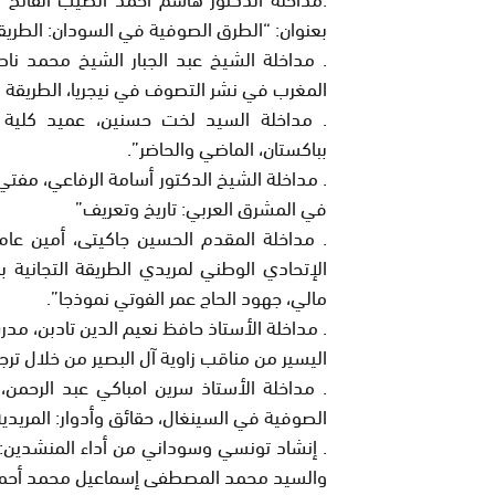
بعنوان:
“الطرق الصوفية في السودان: الطريقة
. مداخلة الشيخ عبد الجبار الشيخ محمد ناصر 
المغرب في نشر التصوف في نيجريا، الطريقة ال
. مداخلة السيد لخت حسنين، عميد كلية ال
بباكستان، الماضي والحاضر”.
. مداخلة الشيخ الدكتور أسامة الرفاعي، مفت
في المشرق العربي: تاريخ وتعريف”
. مداخلة المقدم الحسين جاكيتى، أمين عام 
الإتحادي الوطني لمريدي الطريقة التجانية ب
مالي، جهود الحاج عمر الفوتي نموذجا”.
. مداخلة الأستاذ حافظ نعيم الدين تادبن، مدر
اليسير من مناقب زاوية آل البصير من خلال ترجم
. مداخلة الأستاذ سرين امباكي عبد الرحمن
الصوفية في السينغال، حقائق وأدوار: المريدية
. إنشاد تونسي وسوداني من أداء المنشدين:
والسيد محمد المصطفى إسماعيل محمد أحمد 