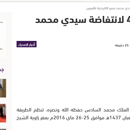
برنامج ندوة الذكرى 46 لانتفاضة سيدي محمد
أخبار الصحراء
جد
لة الملك محمد السادس حفظه الله ونصره، تنظم الطريقة
البصيرية، ندوة علمية دولية يومي 18-19 شعبان 1437هـ موافق 25-26 ماي 2016م بمقر زاوية الشيخ