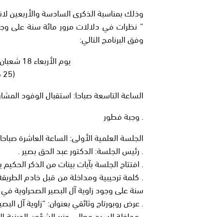
وذلك بمناسبة الذكرى السادسة والأربعين لانت
” نظرات في دلالات مرور مائة سنة على وجود 
وفق البرنامج التالي:
يوم الأربعاء 18 شعبان 1437هـ الموافق لـ 25 ماي 2016م
(25 دقيقة لكل متدخل)
الساعة التاسعة صباحا: استقبال الوفود المشار
. وجبة فطور
الجلسة العلمية الأولى: الساعة العاشرة صباحا.
. رئيس الجلسة: الدكتور عبد الحق بصير .
. افتتاح الجلسة بآيات بينات من الذكر الحكيم ي
. كلمة ترحيبية ومداخلة من قبل خادم الطريقة
سنة على وجود زاوية آل البصير الصحراوية في ب
. عرض روبورتاج وثائقي بعنوان:
“زاوية آل البص
. مداخلة السيد معالي وزير الشؤون الدينية 