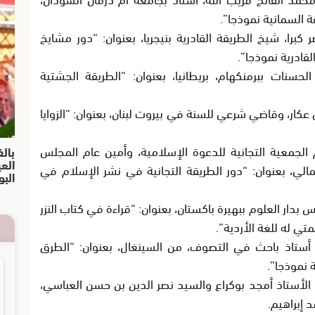
 السمانية نموذجا”.
كبرا، شيخ الطريقة القادرية بنيجريا، بعنوان:
“دور مشايخ
قادرية نموذجا”.
حسنات ببرمنكهام، بريطانيا، بعنوان:
“الطريقة الجشتية
ي عكار، وقاضي شرعي للسنة في بيروت لبنان، بعنوان:
“الزوايا
الجمعية التجانية للدعوة الإسلامية، وأمين عام المجلس
بالف
الع
مالي، بعنوان:
“دور الطريقة التجانية في نشر الإسلام في
البو
س بدار العلوم ببهيرة باكستان، بعنوان:
“قراءة في كتاب النزر
تي له للغة الأردية”.
، أستاذ باحث في التصوف، من السينغال، بعنوان:
“الطرق
 نموذجا”.
الأستاذ أمجد بوكراع والسيد نصر الدين بن حسن العباسي،
إبراهيم.