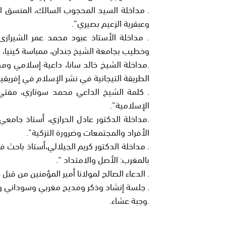
. مداخلة السيد المحجوب السالك، المنسق الع
وعبقرية الزعيم بصيري”.
. مداخلة الأستاذ عبود محمد عمر الشيراز
وخطيب بجامعة الشيخ جندان، ممباسة كينيا، ب
.مداخلة الشيخ خالد سانا، داعية إسلامي ومدي
الطريقة التيجانية في نشر الإسلام في إفريقيا
. كلمة الشيخ الداعي محمد سوتاري، مفتي 
الإسلامية”.
.مداخلة الدكتور عادل الحرازي، أستاذ جامعي
الأفراد والمجتمعات وضرورة التزكية”.
. مداخلة الدكتور كريم الجيلالي،أستاذ باحث ف
بالمغرب: الأصل والامتداد “.
. الدعاء الصالح لمولانا أمير المؤمنين من قبل 
.
جلسة إنشاد وذكر ومديح مغربي وسوداني 
.وجبة عشاء.