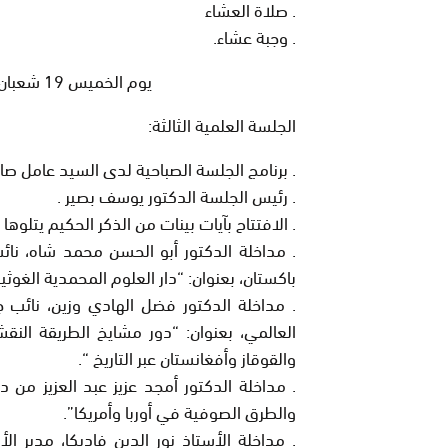
. صلاة العشاء
. وجبة عشاء.
يوم الخميس 19 شعبان 1437هـ الموافق لـ 26 ماي 2016م.
الج
لسة العلمية الثالثة:
. برنامج الجلسة الصباحية لدى السيد عامل صاحب
. رئيس الجلسة الدكتور يوسف بصير .
. الافتتاح بآيات بينات من الذكر الحكيم يتلوه
. مداخلة الدكتور أبو الحسن محمد شاه، نائب
باكستان، بعنوان:
“دار العلوم المحمدية الغوثية
. مداخلة الدكتور فضل الهادي وزين، نائب 
العالمي، بعنوان:
“دور مشايخ الطريقة النق
والقوقاز وأفغانستان عبر التاريخ “
.
. مداخلة الدكتور أمجد عزيز عبد العزيز من
والطرق الصوفية في أوربا وأمريكا”.
. مداخلة الأستاذ نور الدين فاديكا، مدير ال