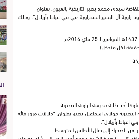
فاضة سيدي محمد بصير التاريخية بالعيون، بعنوان:
زاوية آل البصير الصحراوية في بني عياط بأزيلال”. وذلك
كة
الص
تلوها أحد طلبة مدرسة الزاوية البصيرية.
 البصيرية مولاي اسماعيل بصير، بعنوان:
“دلالات مرور مائة
ني اعياط بأزيلال”
.
ير: من الصحراء إلى جبال الأطلس المتوسط”
.
الباكستاني، فضيلة الشيخ محمد أمين الحسنات شاه، بعنوان: