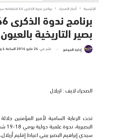
الرئيسية
أخبار الصحراء
برنامج ندوة الذكرى 46 لانتفاضة سيدي محمد بصير التاريخية بالعيون
بصير التاريخية بالعيون
نشر في
24 مايو 2016 الساعة 4 و 25 دقيقة
إدارة الموقع
الصحراء لايف : ازيلال
تحت الرعاية السامية لأمير المؤمنين جلا
سيدي إبراهيم البصير ببني اعياط إقليم أزيلال،