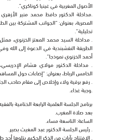
الأصول المغربية في غينيا كوناكري”.
.مداخلة الدكتور حافظ محمد منير الأزهري م
المصرية، بعنوان:
“الجوانب المشتركة بين الطري
تحليلية”.
. مداخلة السيد محمد المعتز الخزنوي، ممثل ج
الطريقة النقشبندية في الدعوة إلى الله وفي
أحمد الخزنوي نموذجا”.
. مداخلة الدكتور مولاي هشام الإدريسي،
الخامس الرباط، بعنوان:
“إضاءات حول المساهمات
. رفع برقية ولاء وإخلاص إلى مقام صاحب الج
.وجبة غذاء.
برنامج الجلسة العلمية الرابعة الختامية بالفقيه
بعد صلاة المغرب.
الساعة: التاسعة مساء.
. رئيس الجلسة الدكتور عبد المغيث بصير.
. الافتتاح بآيات من الذكر الحكيم يتلوها أحد 