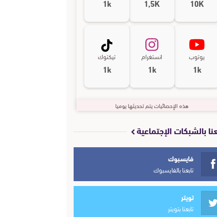
1k
1,5K
10K
يوتوب
انستغرام
تيكتوك
1k
1k
1k
هذه الإحصائيات يتم تحديثها يوميا
عنا بالشبكات الإجتماعية
فايسبوك
تابعنا بالفايسبوك
تويتر
تابعنا بتويتر