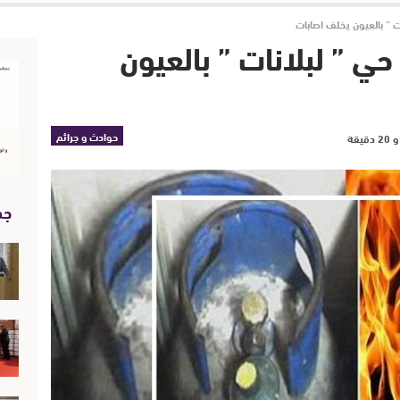
نات ” بالعيون يخلف اصابات
 حي ” لبلانات ” بالعيون
حوادث و جرائم
جد