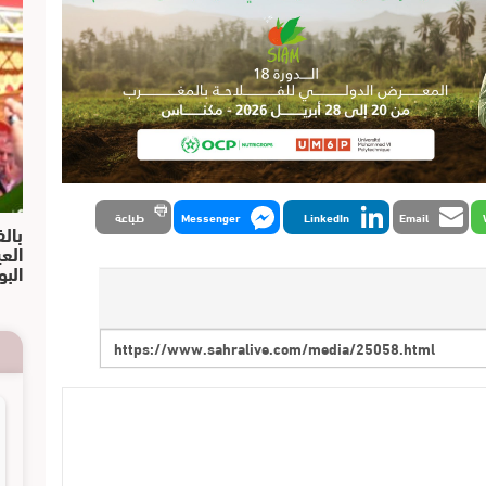
Email
LinkedIn
Messenger
طباعة
بالف
الع
البو