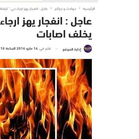
الرئيسية
حوادث و جرائم
عاجل : انفجار يهز ارجاء حي ” لبلا
عاجل : انفجار يهز ارجاء
يخلف اصابات
نشر في
14 مايو 2016 الساعة 10 و 20 دقيقة
إدارة الموقع