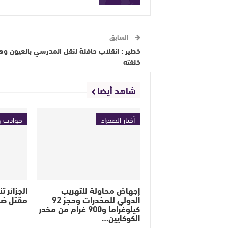
السابق
خطير : انقلاب حافلة لنقل المدرسي بالعيون وهذ
خلفته
شاهد أيضا
أخبار الصحراء
حوادث و
إجهاض محاولة للتهريب
الجزائر 
الدولي للمخدرات وحجز 92
مقتل ضب
كيلوغراما و900 غرام من مخدر
الكوكايين…