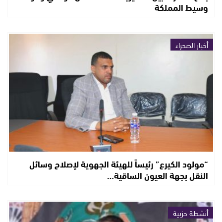
وسيط المملكة
أخبار الصحراء
“مولود الكيرع” رئيساً للهيئة الجهوية لإصلاح وسائل
النقل بجهة العيون الساقية…
أنشطة حزبية