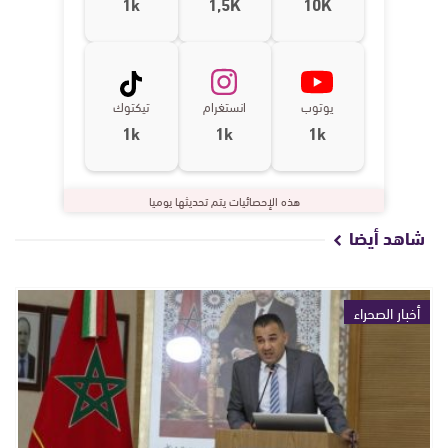
1k
1,5K
10K
يوتوب
انستغرام
تيكتوك
1k
1k
1k
هذه الإحصائيات يتم تحديثها يوميا
شاهد أيضا
أخبار الصحراء