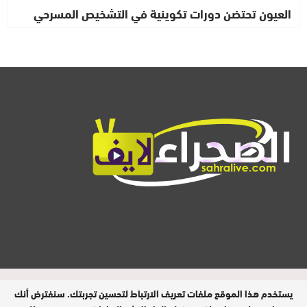
العيون تحتضن دورات تكوينية في التشخيص المسرحي
المدير المسؤول : ابيبك المحفوظ / جميع
يستخدم هذا الموقع ملفات تعريف الارتباط لتحسين تجربتك. سنفترض أنك
الحقوق محفوظة © 2026