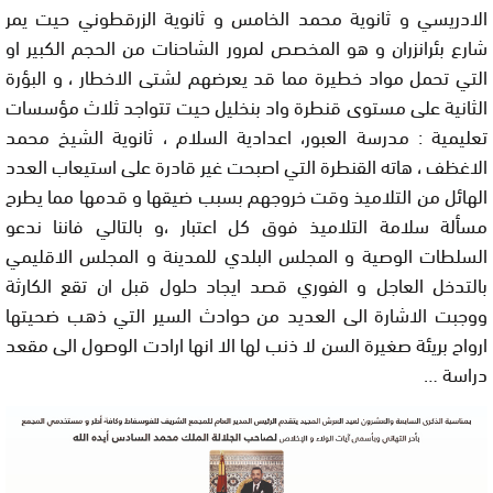
الادريسي و ثانوية محمد الخامس و ثانوية الزرقطوني حيت يمر
شارع بئرانزران و هو المخصص لمرور الشاحنات من الحجم الكبير او
التي تحمل مواد خطيرة مما قد يعرضهم لشتى الاخطار ، و البؤرة
الثانية على مستوى قنطرة واد بنخليل حيت تتواجد ثلاث مؤسسات
تعليمية : مدرسة العبور، اعدادية السلام ، ثانوية الشيخ محمد
الاغظف ، هاته القنطرة التي اصبحت غير قادرة على استيعاب العدد
الهائل من التلاميذ وقت خروجهم بسبب ضيقها و قدمها مما يطرح
مسألة سلامة التلاميذ فوق كل اعتبار ،و بالتالي فاننا ندعو
السلطات الوصية و المجلس البلدي للمدينة و المجلس الاقليمي
بالتدخل العاجل و الفوري قصد ايجاد حلول قبل ان تقع الكارثة
ووجبت الاشارة الى العديد من حوادث السير التي ذهب ضحيتها
ارواح بريئة صغيرة السن لا ذنب لها الا انها ارادت الوصول الى مقعد
دراسة …