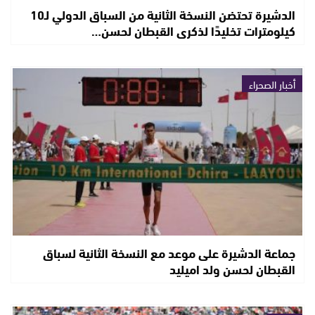
الدشيرة تحتضن النسخة الثانية من السباق الدولي لـ10
كيلومترات تخليدًا لذكرى القبطان لحسن…
أخبار الصحراء
جماعة الدشيرة على موعد مع النسخة الثانية لسباق
القبطان لحسن ولد اميليد