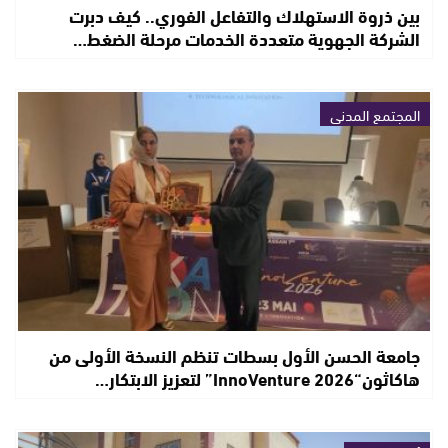
بين ذروة الاستهلاك والتفاعل الفوري.. كيف دبرت
الشركة الجهوية متعددة الخدمات مرحلة الضغط…
المجتمع المدني
جامعة الحسن الأول بسطات تنظم النسخة الأولى من
هاكاثون“InnoVenture 2026” لتعزيز الابتكار…