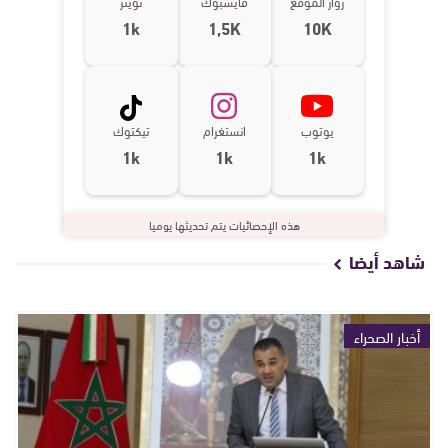
زوار الموقع
فايسبوك
تويتر
1k
1,5K
10K
يوتوب
انستغرام
تيكتوك
1k
1k
1k
هذه الإحصائيات يتم تحديثها يوميا
شاهد أيضا
أخبار الصحراء