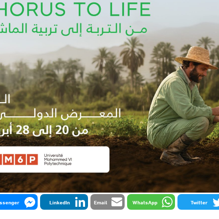
ssenger
LinkedIn
Email
WhatsApp
Twitter