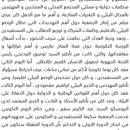
منظمات دولية و ممثلي المجتمع المحلي و المنتخبين و المهتمين
بالمجال البيئي و التغيرات المناخية، و أهم ما ميز الحفل كان عرض
فيلم من إنتاج الجمعية حول أهم التهديدات التي تطال الوضع
البيئي بالاقليم، وكلمات الشركاء و توزيع الحقائب على المستفيدين
، وبعد وجبة الغذاء التي نظمت على شرف الحضور ، بدأت أشغال
الورشة التكوينية حول قمة المناخ بباريس و أهم قراراتها و
معاهداتها، والتي كانت من تأطير السيد توفيق البرديجي رئيس
اللجنة الجهوية لحقوق الانسان كلميم طانطان، أما اليوم الثاني
فقد كان يوما تكوينيا لأكثر من ثماني ساعات عرف انخراطا مسؤولا
من المستفيدين ، و كان حول تشخيص الوضع البيئي اقليميا، ومن
تأطير المهندس و الخبير البيئي ابراهيم مقصودي ، أما اليوم الثالث
فقد كان حول أهم القوانين الوطنية و الدولية حول الحفاظ على
البيئة ، وقد كان من تأطير الأستاذ و الباحث و الخبير المعتمد لدى
اليونسكو السيد عبد الكريم سفير ، وفي ختام اليوم التكويني
قدمت الجمعية شكرها للمستفيدين و المكونين على مجهوداتهم
في انجاح الدورة الاولى و التذكير بأن الدورة المقبلة ستكون في