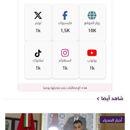
زوار الموقع
فايسبوك
تويتر
1k
1,5K
10K
يوتوب
انستغرام
تيكتوك
1k
1k
1k
هذه الإحصائيات يتم تحديثها يوميا
شاهد أيضا
أخبار الصحراء