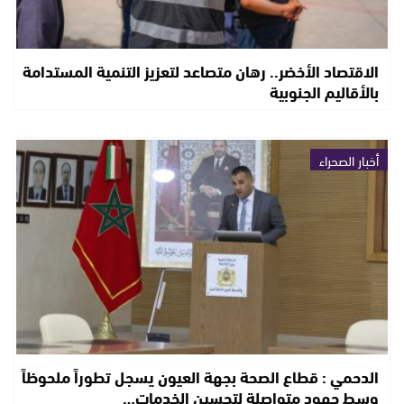
الاقتصاد الأخضر.. رهان متصاعد لتعزيز التنمية المستدامة
بالأقاليم الجنوبية
أخبار الصحراء
الدحمي : قطاع الصحة بجهة العيون يسجل تطوراً ملحوظاً
وسط جهود متواصلة لتحسين الخدمات…