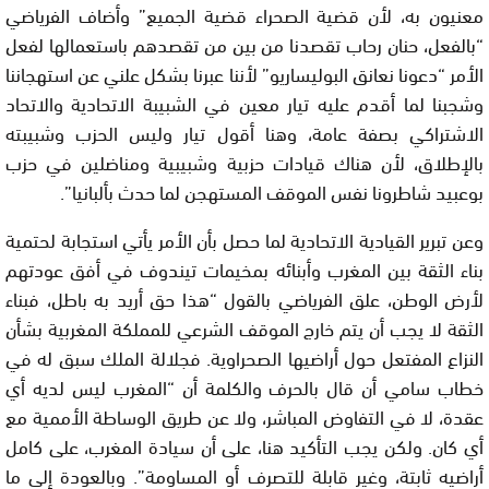
معنيون به، لأن قضية الصحراء قضية الجميع” وأضاف الفرياضي
“بالفعل، حنان رحاب تقصدنا من بين من تقصدهم باستعمالها لفعل
الأمر “دعونا نعانق البوليساريو” لأننا عبرنا بشكل علني عن استهجاننا
وشجبنا لما أقدم عليه تيار معين في الشبيبة الاتحادية والاتحاد
الاشتراكي بصفة عامة، وهنا أقول تيار وليس الحزب وشبيبته
بالإطلاق، لأن هناك قيادات حزبية وشبيبية ومناضلين في حزب
بوعبيد شاطرونا نفس الموقف المستهجن لما حدث بألبانيا”.
وعن تبرير القيادية الاتحادية لما حصل بأن الأمر يأتي استجابة لحتمية
بناء الثقة بين المغرب وأبنائه بمخيمات تيندوف في أفق عودتهم
لأرض الوطن، علق الفرياضي بالقول “هذا حق أريد به باطل، فبناء
الثقة لا يجب أن يتم خارج الموقف الشرعي للمملكة المغربية بشأن
النزاع المفتعل حول أراضيها الصحراوية. فجلالة الملك سبق له في
خطاب سامي أن قال بالحرف والكلمة أن “
المغرب ليس لديه أي
عقدة، لا في التفاوض المباشر، ولا عن طريق الوساطة الأممية مع
أي كان. ولكن يجب التأكيد هنا، على أن سيادة المغرب، على كامل
أراضيه ثابتة، وغير قابلة للتصرف أو المساومة”. وبالعودة إلى ما