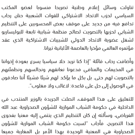
تناولت وسائل إعلام وطنية تصريحا منسوبا لعضو المكتب
السياسي لحزب الاتحاد الاشتراكي للقوات الشعبية حنان رحاب
تدافع فيه من جديد على موقف بعض المحسوبين على التنظيم
الشبابي لحزبها بالتصويت لصالح منظمة شبابية تابعة للبوليساريو
لشغل عضوية الاتحاد الدولي للشبيبات الاشتراكية الذي عقد
مؤتمره العالمي مؤخرا بالعاصمة الألبانية تيرانا.
وأضافت رحاب قائلة “
إذا كنا نريد حلا سياسيا يسرع بعودة إخواننا
في المخيمات والمنافي فدعونا نعانقهم ونجالسهم ونطمئنهم
بالتصويت لهم حتى. بل بكل ما يؤكد لهم شيئا فشيئا أننا صادقون
في الوصول إلى حل على قاعدة: لاغالب ولا مغلوب”.
للتعليق على هذا الموقف، اتصلت الجريدة
بالوزير المنتدب في
الداخلية في حكومة الشباب الموازية للشؤون الصحراوية عبد الله
الفرياضي، وسألته إن كان التنظيم الذي ينتمي إليه معنيا بفحوى
هذا التصريح، فأجاب “لسيت حكومة الشباب الموازية للشؤون
الصحراوية هي المعنية الوحيدة بهذا الأمر بل المغاربة جميعا