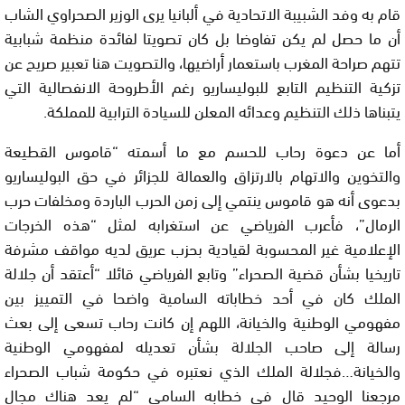
قام به وفد الشبيبة الاتحادية في ألبانيا يرى الوزير الصحراوي الشاب
أن ما حصل لم يكن تفاوضا بل كان تصويتا لفائدة منظمة شبابية
تتهم صراحة المغرب باستعمار أراضيها، والتصويت هنا تعبير صريح عن
تزكية التنظيم التابع للبوليساريو رغم الأطروحة الانفصالية التي
يتبناها ذلك التنظيم وعدائه المعلن للسيادة الترابية للمملكة.
أما عن دعوة رحاب للحسم مع ما أسمته “قاموس القطيعة
والتخوين والاتهام بالارتزاق والعمالة للجزائر في حق البوليساريو
بدعوى أنه هو قاموس ينتمي إلى زمن الحرب الباردة ومخلفات حرب
الرمال”، فأعرب الفرياضي عن استغرابه لمثل “هذه الخرجات
الإعلامية غير المحسوبة لقيادية بحزب عريق لديه مواقف مشرفة
تاريخيا بشأن قضية الصحراء” وتابع الفرياضي قائلا “أعتقد أن جلالة
الملك كان في أحد خطاباته السامية واضحا في التمييز بين
مفهومي الوطنية والخيانة، اللهم إن كانت رحاب تسعى إلى بعث
رسالة إلى صاحب الجلالة بشأن تعديله لمفهومي الوطنية
والخيانة…فجلالة الملك الذي نعتبره في حكومة شباب الصحراء
مرجعنا الوحيد قال في خطابه السامي “لم يعد هناك مجال