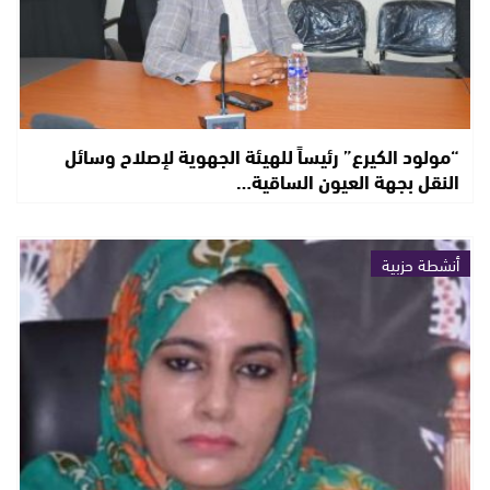
“مولود الكيرع” رئيساً للهيئة الجهوية لإصلاح وسائل
النقل بجهة العيون الساقية…
أنشطة حزبية