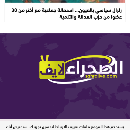
زلزال سياسي بالعيون… استقالة جماعية مع أكثر من 30
عضوا من حزب العدالة والتنمية
يستخدم هذا الموقع ملفات تعريف الارتباط لتحسين تجربتك. سنفترض أنك
المدير المسؤول : ابيبك المحفوظ / جميع