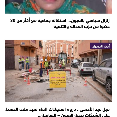
زلزال سياسي بالعيون… استقالة جماعية مع أكثر من 30
عضوا من حزب العدالة والتنمية
أخبار الصحراء
قبل عيد الأضحى.. ذروة استهلاك الماء تعيد ملف الضغط
على الشبكات بجهة العيون – الساقية…