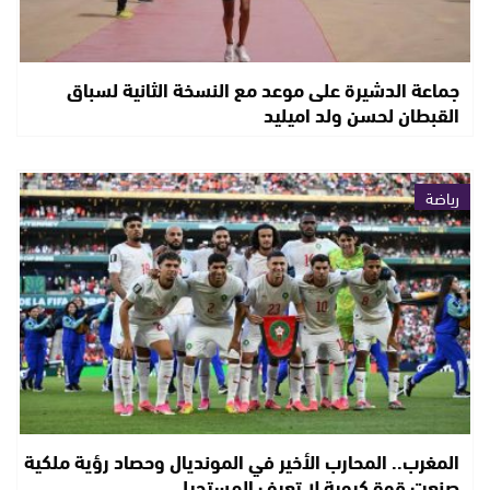
جماعة الدشيرة على موعد مع النسخة الثانية لسباق
القبطان لحسن ولد اميليد
رياضة
المغرب.. المحارب الأخير في المونديال وحصاد رؤية ملكية
صنعت قوة كروية لا تعرف المستحيل