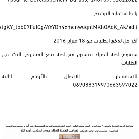
رابط استمارة الترشيح:
1QetgKY_tbb07FuIQgAYzYDn4zmcnwuqntMKhQAcK_Ak/edit
آخر اجل لدفع الطلبات هو 18 فبراير 2016
ستقوم لجنة الخبراء بتنسيق مع لجنة تتبع المشروع بالبث في
الطلبات
للاستفسار : الاتصال بالأرقام التالية
0690883199/0663597022