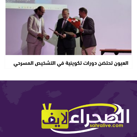
العيون تحتضن دورات تكوينية في التشخيص المسرحي