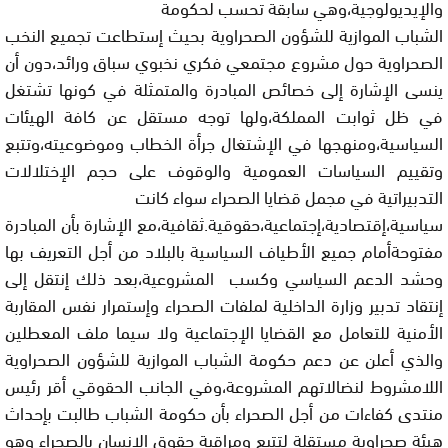
والإيديولوجية،وهي سابقة تحسب لحكومة
الشباب الموازية للشؤون الصحراوية بحيث إستطاعت تجميع النخب
الصحراوية حول مشروع مجتمعي فكري نخبوي سباق ورائد،دون أن
ينسى الإشارة إلى خصائص المبادرة والمتمثلة في كونها تشتغل
في ظل ثوابت المملكة،ولها توجه مستقل عن كافة الهيئات
السياسية،ومنهجها في الإشتغال جرأة الخطاب وموضوعيته،وتتبع
وتقييم السياسات العمومية والوقوف على حجم الإختلالات
التدبيراتية في مجمل قضايا الصحراء سواء كانت
سياسية،إقتصادية،إجتماعية،
حقوقية.ثقافية،مع الإشارة بأن المبادرة
مفتوحةأمام جميع الأطياف السياسية بالبلاد من أجل التعريف بها
وحشد الدعم
السياسي وكسب المشروعية،بعد ذلك إنتقل إلى
إنتقاد تدبير وزارة الداخلية
لملفات الصحراء وإستمرار نفس المقاربة
الأمنية للتعامل مع القضايا
الإجتماعية ولا سيما ملف المعطلين
والذي أعلن عن دعم حكومة الشباب
الموازية للشؤون الصحراوية
اللامشروط لنضالاتهم المشروعة،وفي الجانب
الحقوقي أقر رئيس
منتدى كفاءات من أجل الصحراء بأن حكومة الشباب طالبت
بإحداث
هيئة صحراوية مستقلة لتتبع ومراقبة حقوق الإنسان بالصحراء وهو