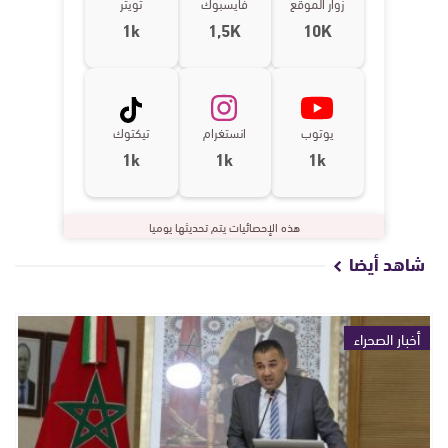
زوار الموقع
فايسبوك
تويتر
1k
1,5K
10K
يوتوب
انستغرام
تيكتوك
1k
1k
1k
هذه الإحصائيات يتم تحديثها يوميا
شاهد أيضا
أخبار الصحراء