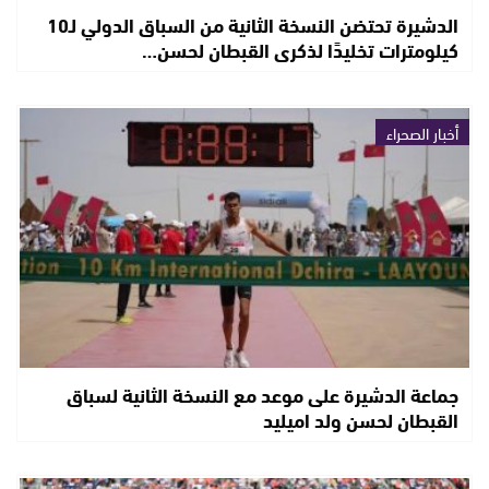
الدشيرة تحتضن النسخة الثانية من السباق الدولي لـ10
كيلومترات تخليدًا لذكرى القبطان لحسن…
أخبار الصحراء
جماعة الدشيرة على موعد مع النسخة الثانية لسباق
القبطان لحسن ولد اميليد