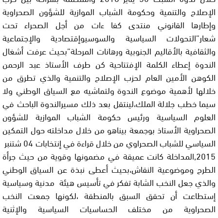
الإصلاح والتنمية وحكومة الشباب الموازية للشؤون الصحراوية
وإطارها القانوني منتدى كفا ءات من أجل الصحراء تحت
شعار”التحولات السياسية والسوسيوإقتصادية والإجتماعية
والثقافية بالأقاليم الجنوبية ورهانات المرحلة”بحيث عرفت أشغال
الندوة إعطاء الكلمة الإفتتاحية كن طرف الأستاذ عبد الرحمن
الكوهن الأمين العام لحزب الإصلاح والتنمية والذي تطرق من
خلالها لأهمية موضوع الندوة ولتماشيه مع السياق الوطني ولا
سيما خطب جلالة الملك،لينتقل بعد ذلك مسيرالندوة الباحث في
العلوم السياسية ورئيس حكومة الشباب الموازية للشؤون
الصحراوية الأستاذ بوجمعة بيناهو من خلال مداخلته حول التمكين
السياسي للشباب الصحراوي من خلال قراءة في إنتخابات 04 شتنبر
2015,المداخلة كانت عميقة في مضمونها وقوية من حيث جرأة
الطرح وموضوعية النقاش،بحيث أعطى نبذة عن السياق الوطني
والذي جعل النخب الشابة تفكر في تأسيس هيئة مدنية وسياسية
إستطاعت أن تحقق السبق بالمنطقة ،لكونها جمعت النخب
الصحراوية من مختلف الحساسيات السياسية والإثنية