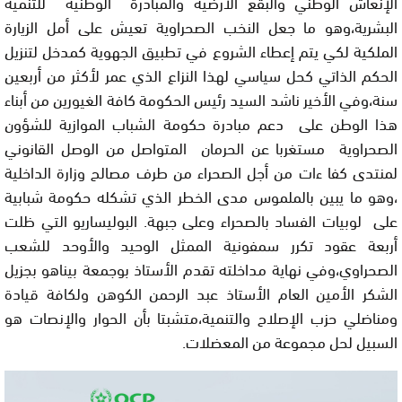
الإنعاش الوطني والبقع الأرضية والمبادرة الوطنية للتنمية
البشرية،وهو
ما جعل النخب الصحراوية تعيش على أمل الزيارة
الملكية لكي يتم إعطاء
الشروع في تطبيق الجهوية كمدخل لتنزيل
الحكم الذاتي كحل سياسي لهذا
النزاع الذي عمر لأكثر من أربعين
سنة،وفي الأخير ناشد السيد رئيس الحكومة كافة الغيورين من أبناء
هذا الوطن على دعم مبادرة حكومة الشباب الموازية للشؤون
الصحراوية مستغربا عن الحرمان المتواصل من الوصل القانوني
لمنتدى كفا ءات من أجل الصحراء من طرف مصالح وزارة الداخلية
،وهو ما يبين بالملموس مدى الخطر الذي تشكله حكومة شبابية
على لوبيات الفساد بالصحراء وعلى جبهة. البوليساريو التي ظلت
أربعة عقود تكرر سمفونية الممثل الوحيد والأوحد للشعب
الصحراوي،وفي نهاية مداخلته تقدم الأستاذ بوجمعة بيناهو بجزيل
الشكر الأمين العام الأستاذ عبد الرحمن الكوهن ولكافة قيادة
ومناضلي حزب الإصلاح والتنمية،متشبتا بأن الحوار والإنصات هو
السبيل لحل مجموعة من المعضلات.