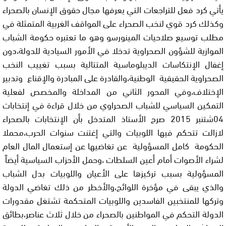
يأتي كرد فعل للتراجعات التي يعرفها مجال حقوق الإنسان بالصحراء
وكذلك
كرد قوي لنخب الصحراء على المواقف الغربية المتمثلة في
مطلب توسيع
صلاحيات المينورسو وهو ما تعتبره حكومة الشباب
الموازية للشؤون الصحراوية
تدخلا في الأمور السيادية للدولة،دون
إغفال الإنتكاسات الديبلوماسية
المتتالية بسبب تغييب النخب
الصحراوية الحقيقية الوطنية،والقادرة على
المبادرة والإقناع وتدبير
الإختلاف،وفي المحور الثاني من المداخلة
والمخصص لفعلية
التمكين السياسي للشباب الصحراوي من خلال قراءة في
إنتخابات
04شتنبر 2015 صرح الأستاذ المتدخل بأن الإنتخابات بالصحراء
لازالت تتحكم فيها اللوبيات والتي إغتنت سنوات الحرب،محملا
الحكومة كامل
المسؤولية عن تغاضيها عن إستعمال المال العام
لشراء الأصوات أمام أعين
السلطات ،وحمل الأحزاب السياسية أيضاً
المسؤولية بسبب تركيزها على
الأعيان واللوبيات بدل الشباب
والذي يبقى في مؤخرة اللوائح،والأخطر من
ذلك تغاضي الدولة
وتركها للمنتخبين الفاسدين واللوبيات المتحكمة تشتغل
مقدورات
الدولة التحكم في المواطنين بالصحراء من خلال ثلاث عناصر،بطائق