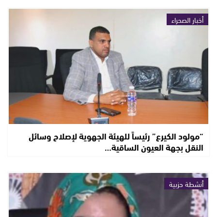
أخبار الصحراء
“مولود الكيرع” رئيساً للهيئة الجهوية لإصلاح وسائل
النقل بجهة العيون الساقية…
أنشطة حزبية