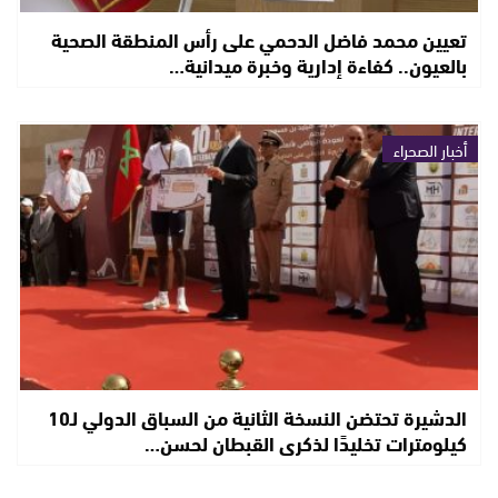
تعيين محمد فاضل الدحمي على رأس المنطقة الصحية
بالعيون.. كفاءة إدارية وخبرة ميدانية…
أخبار الصحراء
الدشيرة تحتضن النسخة الثانية من السباق الدولي لـ10
كيلومترات تخليدًا لذكرى القبطان لحسن…