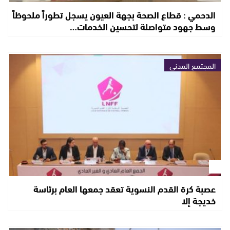
الدحمي : قطاع الصحة بجهة العيون يسجل تطوراً ملحوظاً
وسط جهود متواصلة لتحسين الخدمات…
المجتمع المدني
عصبة كرة القدم النسوية تعقد جمعها العام برئاسة
خديجة إلا