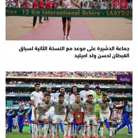
جماعة الدشيرة على موعد مع النسخة الثانية لسباق
القبطان لحسن ولد اميليد
رياضة