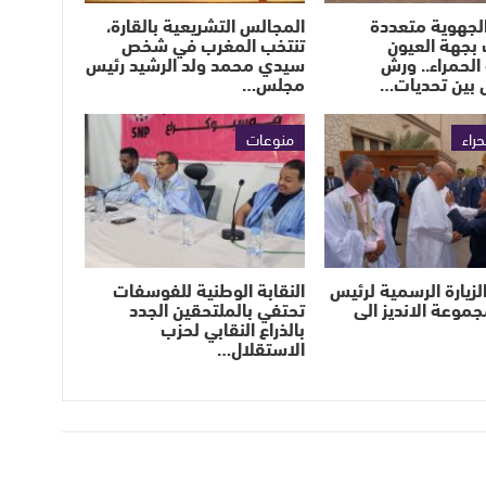
لجهوية متعددة
المجالس التشريعية بالقارة،
بجهة العيون
تنتخب المغرب في شخص
الحمراء.. ورش
سيدي محمد ولد الرشيد رئيس
 بين تحديات…
مجلس…
حراء
منوعات
لزيارة الرسمية لرئيس
النقابة الوطنية للفوسفات
جموعة الانديز الى
تحتفي بالملتحقين الجدد
بالذراع النقابي لحزب
الاستقلال…