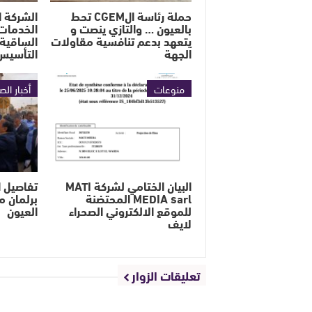
حملة رئاسة الCGEM تحط
الشركة ا
بالعيون … والتازي ينصت و
الخدمات 
يتعهد بدعم تنافسية مقاولات
الساقية 
الجهة
التأسيس
منوعات
أخبار الص
البيان الختامي لشركة MATI
تفاصيل ا
MEDIA sarl المحتضنة
برلمان م
للموقع الالكتروني الصحراء
العيون
لايف
تعليقات الزوار