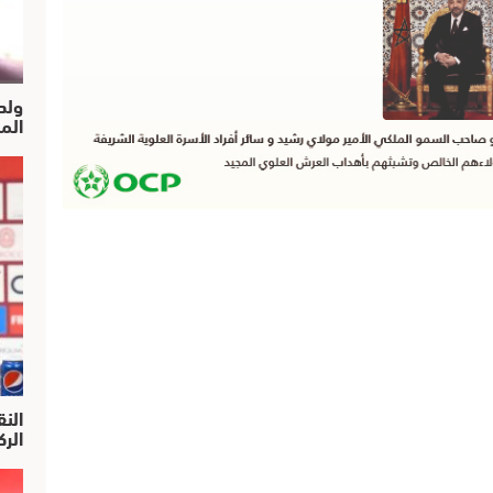
ولد
الم
النق
الركرا