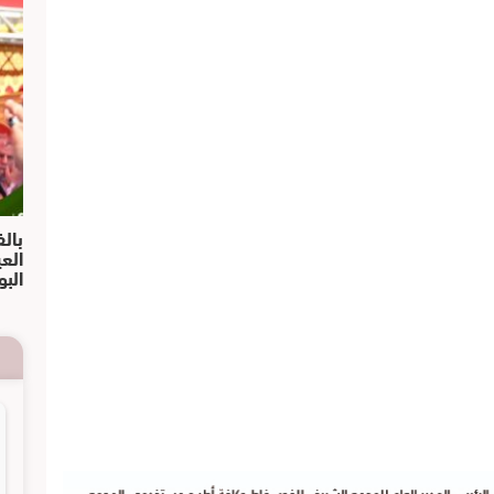
بالف
الع
البو