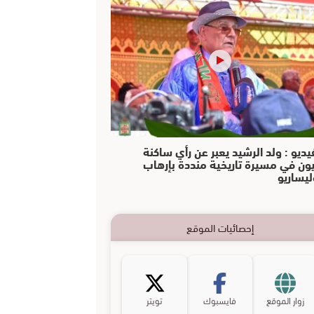
يديو : ولد الرشيد يعبر عن رأي ساكنة
يون في مسيرة تاريخية منددة بإرهاب
ليساريو
إحصائيات الموقع
زوار الموقع
فايسبوك
تويتر