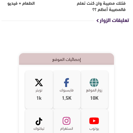
فتلك مصيبة وان كنت تعلم
الطعام + فيديو
فالمصيبة أعظم ؟؟
تعليقات الزوار
إحصائيات الموقع
زوار الموقع
فايسبوك
تويتر
1k
1,5K
10K
يوتوب
انستغرام
تيكتوك