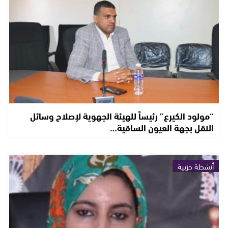
“مولود الكيرع” رئيساً للهيئة الجهوية لإصلاح وسائل
النقل بجهة العيون الساقية…
أنشطة حزبية