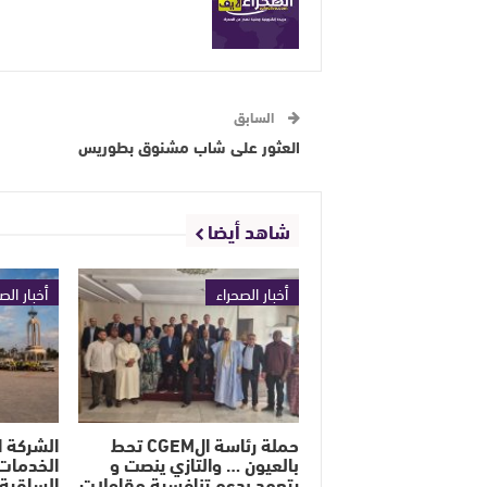
السابق
العثور على شاب مشنوق بطوريس
شاهد أيضا
أخبار الصحراء
أخبار الص
حملة رئاسة الCGEM تحط
الشركة ا
بالعيون … والتازي ينصت و
الخدمات 
يتعهد بدعم تنافسية مقاولات
الساقية 