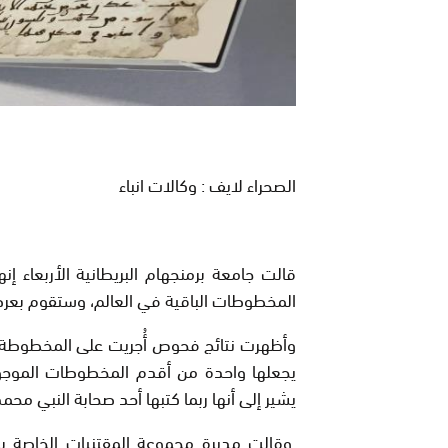
الصحراء لايف : وكالات انباء
قالت جامعة برمنجهام البريطانية الأربعاء
المخطوطات الباقية في العالم، وستقوم بعرضه
وأظهرت نتائج فحوص أُجريت على المخطوطة ب
يجعلها واحدة من أقدم المخطوطات الموجو
يشير إلى أنها ربما كتبها أحد صحابة النبي محم
وقالت مديرة مجموعة المقتنيات الخاصة با