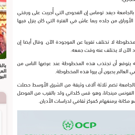
بالجامعة ديفد توماس إن الفحوص التي أُجريت على ورقتي
 الأوراق من جلده ربما عاش في الفترة التي كان ينزل فيها
خطوطة لا تختلف تقريبا عن الموجودة الآن. وقال أيضا إن
ود الآن لا يختلف عنه وقت جمعه.
 يتوقع أن تجتذب هذه المخطوطة عند عرضها الناس من
بالف
الع
في العالم يحبون أن يروا هذه المخطوطة.
البو
لجامعة تضم ثلاثة آلاف وثيقة من الشرق الأوسط حصلت
الفونس مينجانا، وهو قس كلداني ولد بالقرب من الموصل
ع مكانة برمنغهام كمركز ثقافي لدراسات الأديان.