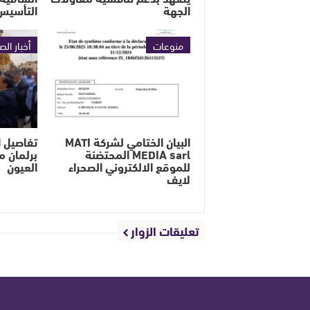
الجهة
التأسيس
منوعات
أخبار الص
البيان الختامي لشركة MATI
تفاصيل ا
MEDIA sarl المحتضنة
برلمان م
للموقع الالكتروني الصحراء
العيون
لايف
تعليقات الزوار