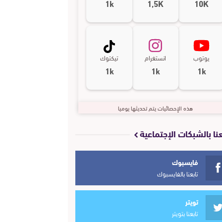
1k
1,5K
10K
يوتوب
انستغرام
تيكتوك
1k
1k
1k
هذه الإحصائيات يتم تحديثها يوميا
عنا بالشبكات الإجتماعية
فايسبوك
تابعنا بالفايسبوك
تويتر
تابعنا بتويتر