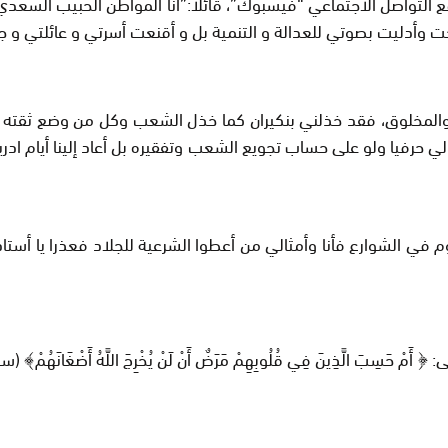
لتواصل الاجتماعي “فيسبوك”، قائلا:”أنا المواطن الحبيب السعدي أ
ت وأدليت بصوتي للعدالة و التنمية بل و أقنعت أسرتي و عائلتي و ج
 والمخلوق، فقد خذلني بنكيران كما خذل الشعب وكل من وضع ثقته فيه
ي حرفيا ولو على حساب تجويع الشعب وتفقيره بل أعاد إلينا أيام اد
م في الشوارع فأنا وأمثالي من أعطوا الشرعية للجلاد فعذرا يا أست
ِبَ الَّذِينَ فِي قُلُوبِهِمْ مَرَضٌ أَنْ لَنْ يُخْرِجَ اللَّهُ أَضْغَانَهُمْ﴾ (س