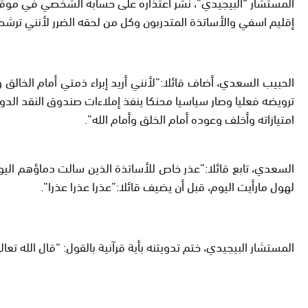
المستشار “البيجيدي”، نشر اعتذاره على حسابه الشخصي في موقع ا
إقليم اسفي والأساتذة المتدربون وكل من لحقه الضرر لأنني ترشح
الحبيب السعدي، أضاف قائلا:”لأنني أريد إبراء ذمتي أمام الخالق
ترويضه فعليا وصار سياسيا محنكا ينفذ إملاءات صندوق النقد الدول
امتيازاته وأخلف وعوده أمام الخلق وأمام الله”.
السعدي، تابع قائلا:”عذر خاص للأساتذة الذين سالت دماؤهم اليو
لهول مارأيت اليوم، قبل أن يضيف قائلا:”عذرا عذرا عذرا”.
المستشار البيجيدي، ختم تدويتنه بأية قرآنية بالقول: “قال الله تعالى: ﴿ أَمْ حَس