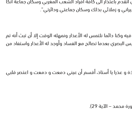
تقدم باعتذار الى كافة افراد الشعب المغربي وسكان جماعة أنكا
يراني و زملائي بذلك وسكان جماعتي ودائرتي”.
 وكنا دائما نلتمس له الأعذار ونمهله الوقت إلا أن تبث أنه تم
ريس البصري بعدما تصالح مع الفساد وأوجد له الأعذار واستفاد من
اذة و عذرا يا أستاذ، أقسم أن عيني دمعت و دمعت و اعتصر قلبي
ورة محمد – الآية 29).