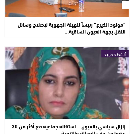
“مولود الكيرع” رئيساً للهيئة الجهوية لإصلاح وسائل
النقل بجهة العيون الساقية…
أنشطة حزبية
زلزال سياسي بالعيون… استقالة جماعية مع أكثر من 30
عضوا من حزب العدالة والتنمية