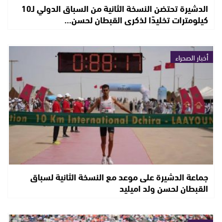
الدشيرة تحتضن النسخة الثانية من السباق الدولي لـ10
كيلومترات تخليدًا لذكرى القبطان لحسن…
أخبار الصحراء
جماعة الدشيرة على موعد مع النسخة الثانية لسباق
القبطان لحسن ولد اميليد