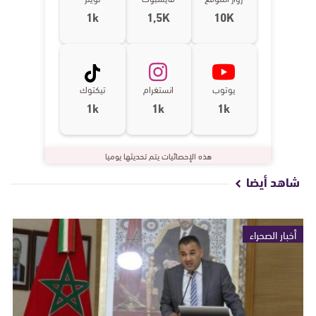
1k
1,5K
10K
يوتوب
انستغرام
تيكتوك
1k
1k
1k
هذه الإحصائيات يتم تحديثها يوميا
شاهد أيضا
أخبار الصحراء