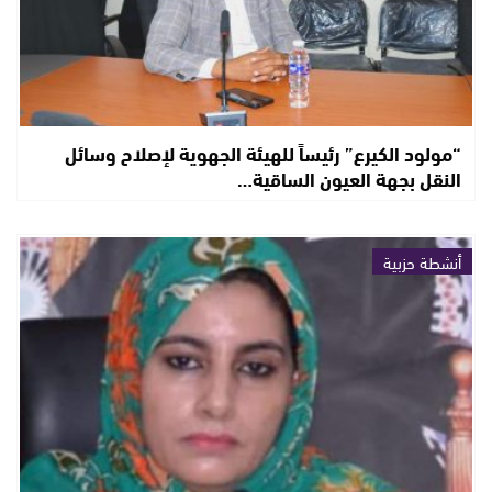
“مولود الكيرع” رئيساً للهيئة الجهوية لإصلاح وسائل
النقل بجهة العيون الساقية…
أنشطة حزبية