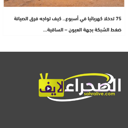
75 تدخلا كهربائيا في أسبوع.. كيف تواجه فرق الصيانة
ضغط الشبكة بجهة العيون – الساقية…