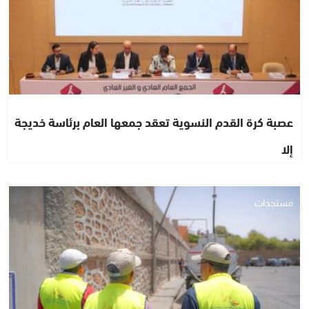
عصبة كرة القدم النسوية تعقد جمعها العام برئاسة خديجة
إلا
مستجدات