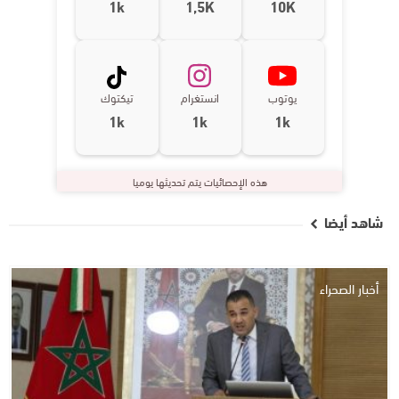
1k
1,5K
10K
يوتوب
انستغرام
تيكتوك
1k
1k
1k
هذه الإحصائيات يتم تحديثها يوميا
شاهد أيضا
أخبار الصحراء