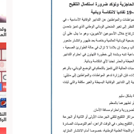
ولد
الم
النق
الركرا