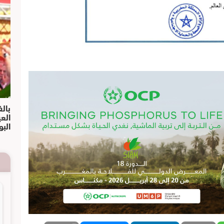
بالف
الع
البو