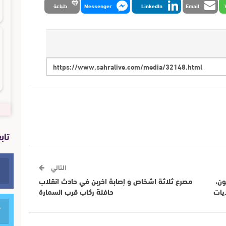
Email
LinkedIn
Messenger
طباعة
تاب
التالي
ون،
مصرع ثلاثة اشخاص و إصابة اخربن في حادث انقلاب
يات
حافلة ركاب قرب السمارة