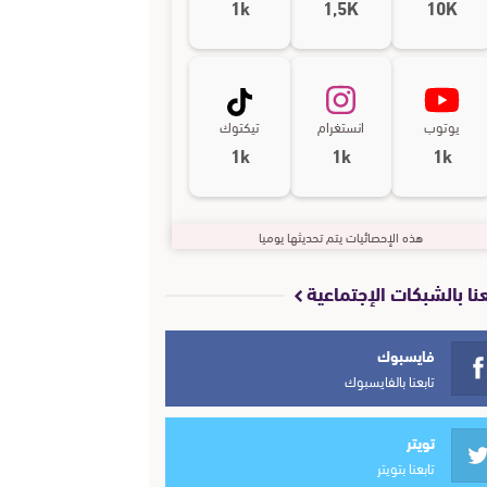
1k
1,5K
10K
يوتوب
انستغرام
تيكتوك
1k
1k
1k
هذه الإحصائيات يتم تحديثها يوميا
عنا بالشبكات الإجتماعية
فايسبوك
تابعنا بالفايسبوك
تويتر
تابعنا بتويتر