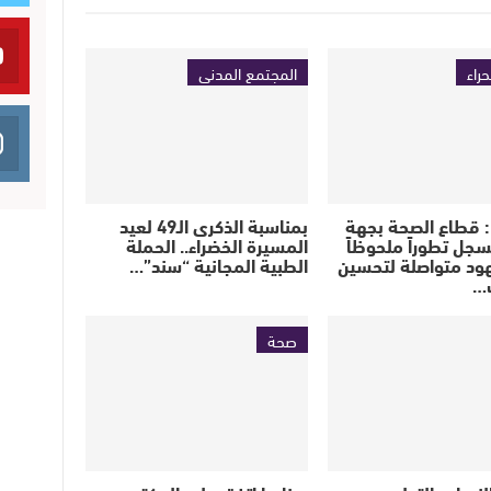
حراء
المجتمع المدني
: قطاع الصحة بجهة
بمناسبة الذكرى الـ49 لعيد
سجل تطوراً ملحوظاً
المسيرة الخضراء.. الحملة
د متواصلة لتحسين
الطبية المجانية “سند”…
…
صحة