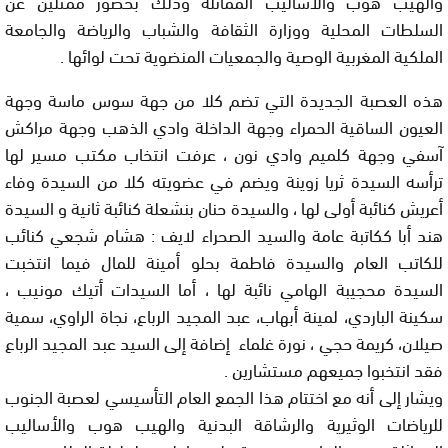
والهيب هوب والأساليب المماثلة وذلك بحضور ممثلين عن
السلطات المحلية ووزارة الثقافة والشباب والرياضة والجامعة
الملكية المغربية الوصية والجمعيات المنضوية تحت لوائها .
هذه العصبة الجديدة التي تضم كلا من جهة سوس ماسة وجهة
العيون الساقية الحمراء وجهة الداخلة وادي الذهب وجهة مراكش
آسفي وجهة كلميم وادي نون ، عرفت انتخاب مكتب مسير لها
ترأسه السيدة ثريا زوينة ويضم في عضويته كلا من السيدة وفاء
أعريش كنائبة أولى لها ، والسيدة حنان بنشعلة كنائبة ثانية و السيدة
هند أبا ككاتبة عامة والسيد الصحراء لايف : هشام شجعي كنائب
للكاتب العام والسيدة فاطمة بحلو أمينة للمال فيما انتخبت
السيدة محجيبة الهامي نائبة لها ، أما السيدات أتيك مونيب ،
سكينة الباردي، لمينة أبهاب، عبد المجيد الرباع، نجاة الراوي، سمية
صيلان، كريمة حجي ، نورة غلماء إضافة إلى السيد عبد المجيد الرباع
فقد انتخبوا جميعهم مستشارين .
ويشار إلى أنه مع اختتام هذا الجمع العام التأسيسي لعصبة الجنوب
للرياضات الوثيرية والرشاقة البدنية والهيب هوب والأساليب