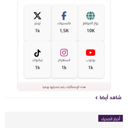
زوار الموقع
فايسبوك
تويتر
1k
1,5K
10K
يوتوب
انستغرام
تيكتوك
1k
1k
1k
هذه الإحصائيات يتم تحديثها يوميا
شاهد أيضا
أخبار الصحراء