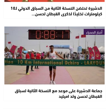
الدشيرة تحتضن النسخة الثانية من السباق الدولي لـ10
كيلومترات تخليدًا لذكرى القبطان لحسن…
أخبار الصحراء
جماعة الدشيرة على موعد مع النسخة الثانية لسباق
القبطان لحسن ولد اميليد