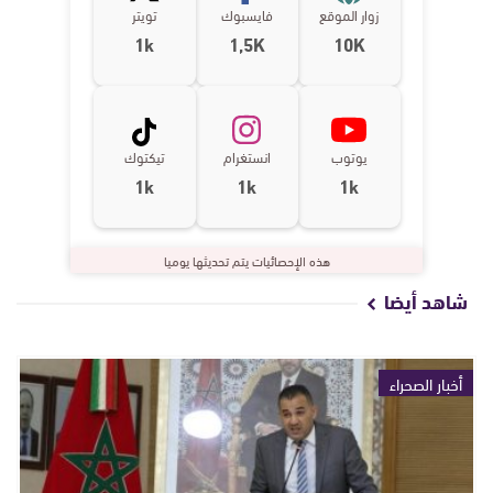
زوار الموقع
فايسبوك
تويتر
1k
1,5K
10K
يوتوب
انستغرام
تيكتوك
1k
1k
1k
هذه الإحصائيات يتم تحديثها يوميا
شاهد أيضا
أخبار الصحراء