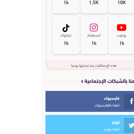
1k
1,5K
10K
يوتوب
انستغرام
تيكتوك
1k
1k
1k
هذه الإحصائيات يتم تحديثها يوميا
عنا بالشبكات الإجتماعية
فايسبوك
تابعنا بالفايسبوك
تويتر
تابعنا بتويتر