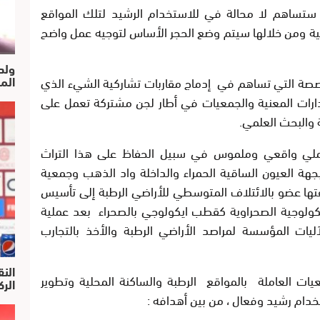
 ستساهم لا محالة في للاستخدام الرشيد لتلك المواقع
لية ومن خلالها سيتم وضع الحجر الأساس لتوجيه عمل واضح
ولد
الم
خصصة التي تساهم في إدماج مقاربات تشاركية الشيء الذي
دارات المعنية والجمعيات في أطار لجن مشتركة تعمل على
ة والبحث العلمي.
عملي واقعي وملموس في سبيل الحفاظ على هذا التراث
هة العيون الساقية الحمراء والداخلة واد الذهب وجمعية
تها عضو بالائتلاف المتوسطي للأراضي الرطبة إلى تأسيس
كولوجية الصحراوية كقطب ايكولوجي بالصحراء بعد عملية
يات المؤسسة لمراصد الأراضي الرطبة والأخذ بالتجارب
النق
يات العاملة بالمواقع الرطبة والساكنة المحلية وتطوير
الركرا
دام رشيد وفعال ، من بين أهدافه :