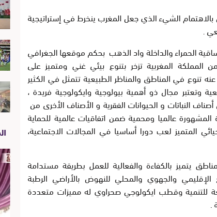
 بالاهتمام الشيء الذي جعل المغرب ينخرط في إستراتيجية
ي .
لساقية الحمراء والداخلة واد الذهب بحكم موقعها الجغرافي
 المملكة المغربية تزخر بتنوع بيئي غني ومتميز على
ج عنه تنوع في المناطق والمناظر الطبيعية تتمثل في الكثير
عية وتعتبر مجال ذو أهمية بيولوجية وايكولوجية فريدة ،
صناف النباتات و الحيوانات الفقرية و الأصناف الأخرى من
رة المشهورة عالميا ومحمية ضمن اتفاقيات عالمية للحماية
إحيائي المتميز لعب دورا أساسيا في المجالات الاجتماعية،
الص
ناطق يتميز بالكفاءة والفعالية للعمل بطريقة مستدامة
بع الإقليمي والجهوي والمحلي للنهوض بالأراضي الرطبة
عة للتنمية وقطب ايكولوجي صحراوي له مميزات متعددة
 .