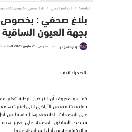
الرئيسية
المجتمع المدني
بلاغ صحفي : بخصوص انشاء مرصد ل
بلاغ صحفي : بخصوص ا
بجهة العيون الساقية ا
نشر في
21 مارس 2021 الساعة 10 و 10 دقيقة
إدارة الموقع
الصحراء لايف :
كما هو معروف أن الاراضي الرطبة تعتبر م
دولية متنامية من الأراضي التي اعتبرت هامة ل
على المحميات الطبيعية رهانا حاسما من أج
مخطط المناطق المحمية على تعزيز هذه ال
والايكولوجية من أجل المحافظة عليها.