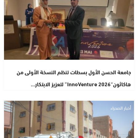
جامعة الحسن الأول بسطات تنظم النسخة الأولى من
هاكاثون“InnoVenture 2026” لتعزيز الابتكار…
أخبار الصحراء