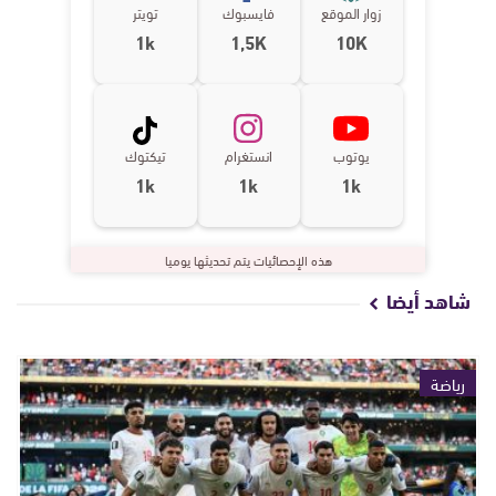
زوار الموقع
فايسبوك
تويتر
1k
1,5K
10K
يوتوب
انستغرام
تيكتوك
1k
1k
1k
هذه الإحصائيات يتم تحديثها يوميا
شاهد أيضا
رياضة