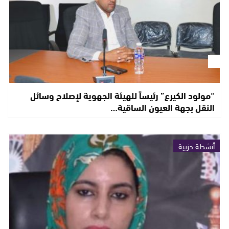
“مولود الكيرع” رئيساً للهيئة الجهوية لإصلاح وسائل
النقل بجهة العيون الساقية…
أنشطة حزبية