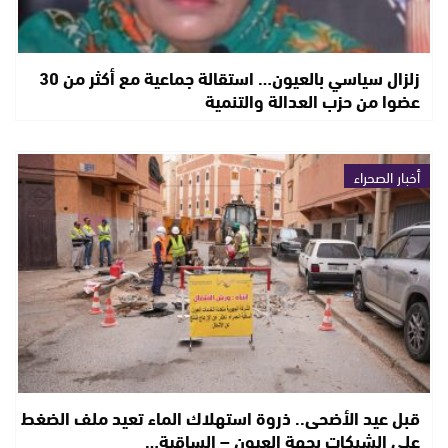
زلزال سياسي بالعيون… استقالة جماعية مع أكثر من 30
عضوا من حزب العدالة والتنمية
أخبار الصحراء
قبل عيد الأضحى.. ذروة استهلاك الماء تعيد ملف الضغط
على الشبكات بجهة العيون – الساقية…