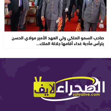
صاحب السمو الملكي ولي العهد الأمير مولاي الحسن
يترأس مأدبة غداء أقامها جلالة الملك…